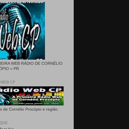
MEIRA WEB RÁDIO DE CORNÉLIO
PIO = PR
 WEB CP
as de Cornélio Procópio e região.
AQUE