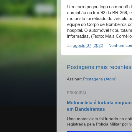
Um carro pegou fogo na manhã de 
caminhão no km 92 da BR-369, em
motorista foi retirado do veículo 
equipe do Corpo de Bombeiros c
hospital. O automóvel ficou total
informadas. (Texto: Mais Cornélio/
às
agosto 07, 2022
Nenhum com
Postagens mais recentes
Assinar:
Postagens (Atom)
PRINCIPAL
Motocicleta é furtada enquan
em Bandeirantes
Uma motocicleta foi furtada na noit
registrada pela Polícia Militar por v