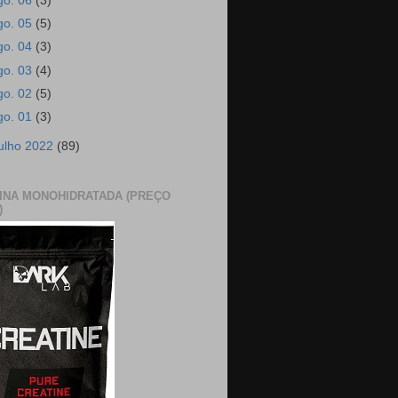
go. 06
(3)
go. 05
(5)
go. 04
(3)
go. 03
(4)
go. 02
(5)
go. 01
(3)
julho 2022
(89)
INA MONOHIDRATADA (PREÇO
)