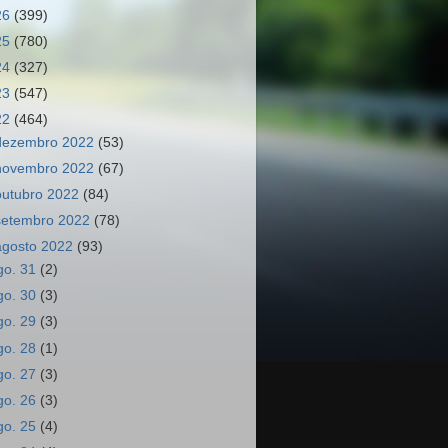
26
(399)
25
(780)
24
(327)
23
(547)
22
(464)
dezembro 2022
(53)
novembro 2022
(67)
outubro 2022
(84)
setembro 2022
(78)
agosto 2022
(93)
go. 31
(2)
go. 30
(3)
go. 29
(3)
go. 28
(1)
go. 27
(3)
go. 26
(3)
go. 25
(4)