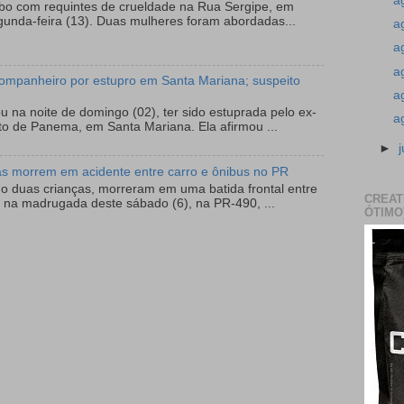
a
ubo com requintes de crueldade na Rua Sergipe, em
gunda-feira (13). Duas mulheres foram abordadas...
a
a
a
ompanheiro por estupro em Santa Mariana; suspeito
a
 na noite de domingo (02), ter sido estuprada pelo ex-
a
to de Panema, em Santa Mariana. Ela afirmou ...
►
as morrem em acidente entre carro e ônibus no PR
do duas crianças, morreram em uma batida frontal entre
CREAT
 na madrugada deste sábado (6), na PR-490, ...
ÓTIMO