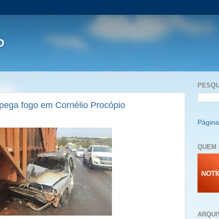
P
PESQU
pega fogo em Cornélio Procópio
Página 
QUEM 
ARQUI