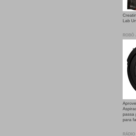
Creati
Lab U
ROBÔ 
Aprove
Aspira
passa 
para fa
RÁDIO