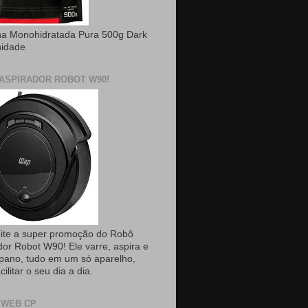
na Monohidratada Pura 500g Dark
nidade
ASPIRADOR ROBOT W90!
ite a super promoção do Robô
dor Robot W90! Ele varre, aspira e
pano, tudo em um só aparelho,
cilitar o seu dia a dia.
 WEB CP