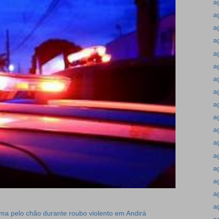
a
a
a
a
a
a
a
a
a
a
a
a
a
a
a
a
a
tima pelo chão durante roubo violento em Andirá