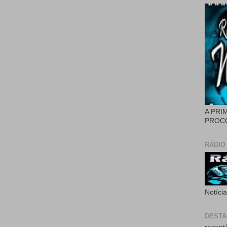
A PRI
PROCÓ
RÁDIO
Notíci
DEST