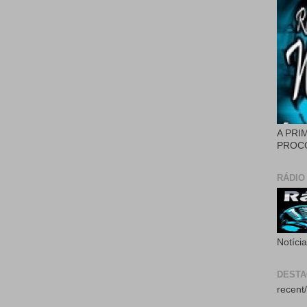
A PRI
PROCÓ
RÁDIO
Notíci
DEST
recent/