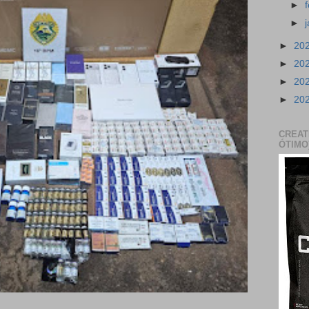
►
►
►
20
►
20
►
20
►
20
CREAT
ÓTIMO