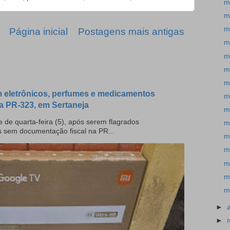
m
m
m
Página inicial
Postagens mais antigas
m
m
m
m
 eletrônicos, perfumes e medicamentos
m
a PR-323, em Sertaneja
m
 de quarta-feira (5), após serem flagrados
m
s sem documentação fiscal na PR...
m
m
m
m
m
►
►