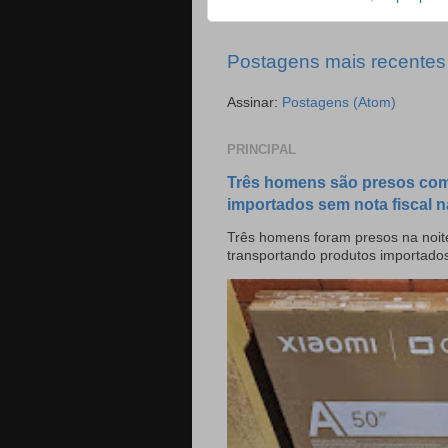
Postagens mais recentes
Assinar:
Postagens (Atom)
PRINCIPAL
Três homens são presos com
importados sem nota fiscal n
Três homens foram presos na noite
transportando produtos importado