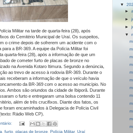
▼
20
►
►
►
ícia Militar na tarde de quarta-feira (28), após
▼
fixos do Cemitério Municipal de Uraí. Os suspeitos,
m
am o crime depois de sofrerem um acidente com o
a para a BR-369. A equipe da Polícia Militar foi
m
ta quarta-feira (28), após a informação de que um
m
abado de cometer furto de placas de bronze no
m
lizado na Avenida Kotaro Itimura. Segundo a denúncia,
eção ao trevo de acesso à rodovia BR-369. Durante o
m
iais receberam a informação de que o veículo havia
m
entroncamento da BR-369 com o acesso ao município. No
m
os. Ambos são oriundos da cidade de Ibiporã. Durante
m
ssaram o furto e entregaram uma bolsa contendo 11
tério, além de três crucifixos. Diante dos fatos, os
m
e foram encaminhados à Delegacia de Polícia Civil
m
(texto: Rádio Web CP).
m
tário:
m
a
,
furto
,
placas de bronze
,
Polícia Militar
,
Uraí