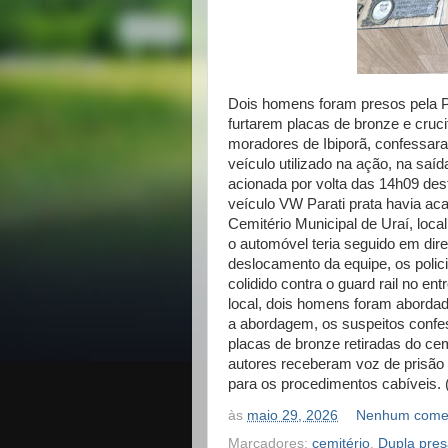
Dois homens foram presos pela Pol
furtarem placas de bronze e cruci
moradores de Ibiporã, confessar
veículo utilizado na ação, na saíd
acionada por volta das 14h09 des
veículo VW Parati prata havia ac
Cemitério Municipal de Uraí, loca
o automóvel teria seguido em dir
deslocamento da equipe, os polic
colidido contra o guard rail no 
local, dois homens foram abordad
a abordagem, os suspeitos confe
placas de bronze retiradas do cemi
autores receberam voz de prisão 
para os procedimentos cabíveis. 
às
maio 29, 2026
Nenhum comen
Marcadores:
cemitério
,
Dupla pres