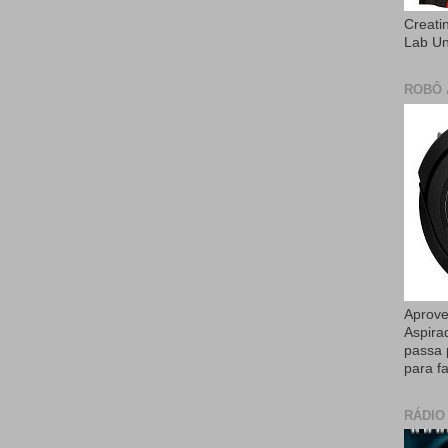
Creati
Lab U
ROBÔ 
Aprove
Aspira
passa 
para fa
RÁDIO