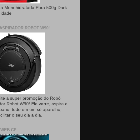
na Monohidratada Pura 500g Dark
nidade
ASPIRADOR ROBOT W90!
ite a super promoção do Robô
dor Robot W90! Ele varre, aspira e
pano, tudo em um só aparelho,
cilitar o seu dia a dia.
 WEB CP