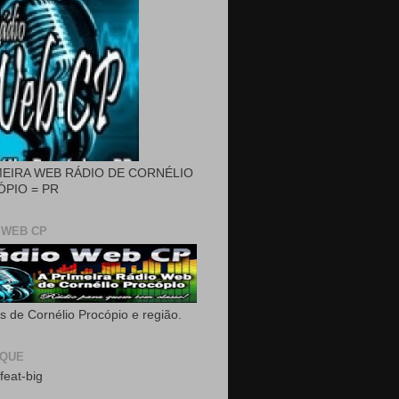
MEIRA WEB RÁDIO DE CORNÉLIO
PIO = PR
 WEB CP
as de Cornélio Procópio e região.
AQUE
feat-big