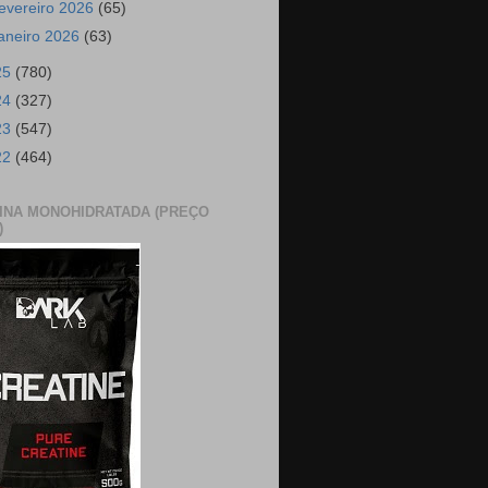
fevereiro 2026
(65)
janeiro 2026
(63)
25
(780)
24
(327)
23
(547)
22
(464)
INA MONOHIDRATADA (PREÇO
)