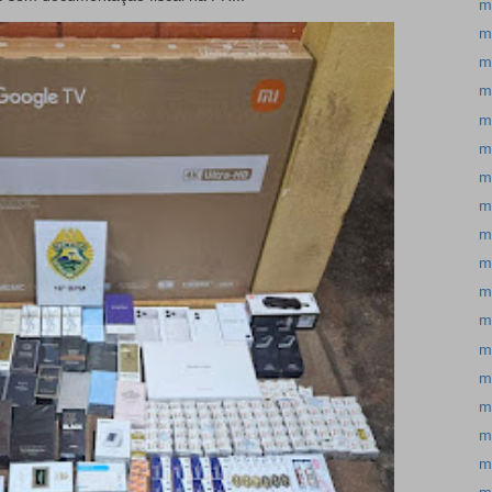
m
m
m
m
m
m
m
m
m
m
m
m
m
m
m
m
m