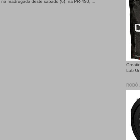
 na madrugada deste sábado (6), na PR-490, ...
Creati
Lab U
ROBÔ 