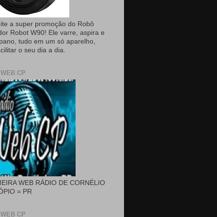
ite a super promoção do Robô
dor Robot W90! Ele varre, aspira e
pano, tudo em um só aparelho,
cilitar o seu dia a dia.
 WEB CP
MEIRA WEB RÁDIO DE CORNÉLIO
PIO = PR
 WEB CP