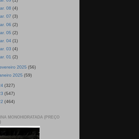
ar. 09
(1)
ar. 08
(4)
ar. 07
(3)
ar. 06
(2)
ar. 05
(2)
ar. 04
(1)
ar. 03
(4)
ar. 01
(2)
fevereiro 2025
(56)
janeiro 2025
(59)
24
(327)
23
(547)
22
(464)
INA MONOHIDRATADA (PREÇO
)