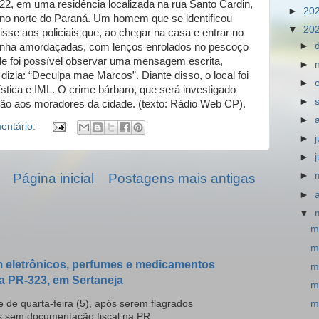
 22, em uma residência localizada na rua Santo Cardin,
►
20
 no norte do Paraná. Um homem que se identificou
▼
20
isse aos policiais que, ao chegar na casa e entrar no
►
rinha amordaçadas, com lenços enrolados no pescoço
de foi possível observar uma mensagem escrita,
►
izia: “Deculpa mae Marcos”. Diante disso, o local foi
►
ística e IML. O crime bárbaro, que será investigado
►
ção aos moradores da cidade. (texto: Rádio Web CP).
►
entário:
►
►
►
Página inicial
Postagens mais antigas
►
▼
m
m
 eletrônicos, perfumes e medicamentos
m
a PR-323, em Sertaneja
m
m
 de quarta-feira (5), após serem flagrados
s sem documentação fiscal na PR...