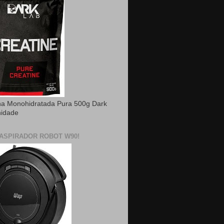
na Monohidratada Pura 500g Dark
nidade
ASPIRADOR ROBOT W90!