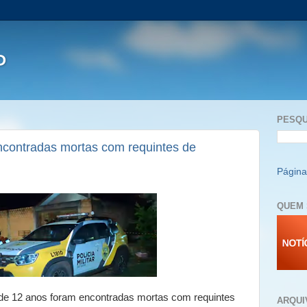
P
PESQU
ncontradas mortas com requintes de
Página 
QUEM 
de 12 anos foram encontradas mortas com requintes
ARQUI