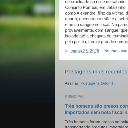
de crueldade na noite de sábado,
Conjunto Pombal, em Jataizinho,
como Alexandre, filho da vítima, d
quarto, encontrou a mãe e a sob
e muito sangue no local. Na pare
provavelmente, com sangue, que d
isolado até a chegada da criminal
pela polícia, trouxe grande como
às
março 23, 2025
Nenhum com
Postagens mais recentes
Assinar:
Postagens (Atom)
PRINCIPAL
Três homens são presos com
importados sem nota fiscal n
Três homens foram presos na noite
transportando produtos importado