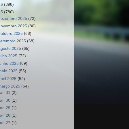
26
(398)
25
(780)
dezembro 2025
(72)
novembro 2025
(80)
outubro 2025
(68)
setembro 2025
(68)
agosto 2025
(65)
julho 2025
(72)
junho 2025
(69)
maio 2025
(55)
abril 2025
(52)
março 2025
(64)
ar. 31
(2)
ar. 30
(1)
ar. 29
(1)
ar. 28
(1)
ar. 27
(1)