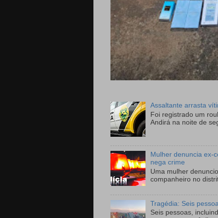
Assaltante arrasta ví
Foi registrado um ro
Andirá na noite de se
Mulher denuncia ex-c
nega crime
Uma mulher denunciou
companheiro no distri
Tragédia: Seis pesso
Seis pessoas, incluin