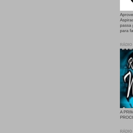
Aprove
Aspira
passa 
para fa
RÁDIO
A PRI
PROCÓ
RÁDIO