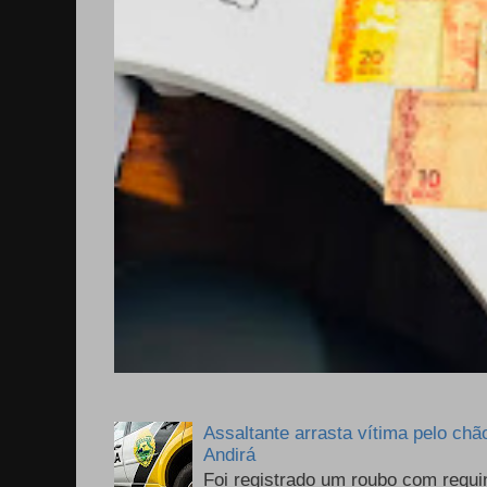
Assaltante arrasta vítima pelo chã
Andirá
Foi registrado um roubo com requi