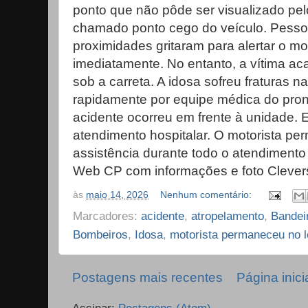
ponto que não pôde ser visualizado pel
chamado ponto cego do veículo. Pess
proximidades gritaram para alertar o mo
imediatamente. No entanto, a vítima ac
sob a carreta. A idosa sofreu fraturas na
rapidamente por equipe médica do pront
acidente ocorreu em frente à unidade. 
atendimento hospitalar. O motorista pe
assistência durante todo o atendimento 
Web CP com informações e foto Clever
às
maio 14, 2026
Nenhum comentário:
Marcadores:
acidente
,
atropelamento
,
Bandei
Bombeiros
,
Idosa
,
motorista permaneceu no l
Postagens mais recentes
Página inici
Assinar:
Postagens (Atom)