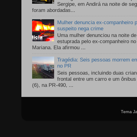
Sergipe, em Andirá na noite de se
foram abordadas...
Mulher denuncia ex-companheiro p
suspeito nega crime
Uma mulher denunciou na noite de 
estuprada pelo ex-companheiro no
Mariana. Ela afirmou ...
Tragédia: Seis pessoas morrem em 
no PR
Seis pessoas, incluindo duas cri
frontal entre um carro e um ônib
(6), na PR-490, ...
Tema Ja