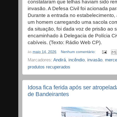
constataram que telhas haviam sido re
invasão. A Defesa Civil foi acionada pa
Durante a entrada no estabelecimento, 
um homem carregando uma sacola com p
da situação, foi dada voz de prisão ao s
encaminhado à Delegacia de Polícia Ci
cabíveis. (Texto: Rádio Web CP).
às
maio 14, 2026
Nenhum comentário:
Marcadores:
Andirá
,
incêndio
,
invasão
,
merce
produtos recuperados
Idosa fica ferida após ser atropelad
de Bandeirantes