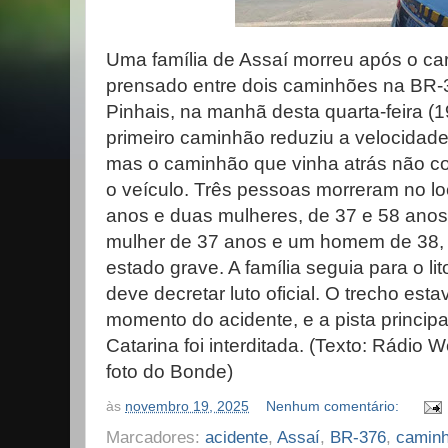
Uma família de Assaí morreu após o ca
prensado entre dois caminhões na BR-
Pinhais, na manhã desta quarta-feira (
primeiro caminhão reduziu a velocidade
mas o caminhão que vinha atrás não c
o veículo. Três pessoas morreram no 
anos e duas mulheres, de 37 e 58 anos
mulher de 37 anos e um homem de 38, 
estado grave. A família seguia para o lit
deve decretar luto oficial. O trecho esta
momento do acidente, e a pista princip
Catarina foi interditada. (Texto: Rádi
foto do Bonde)
às
novembro 19, 2025
Nenhum comentário:
Marcadores:
acidente
,
Assaí
,
BR-376
,
camin