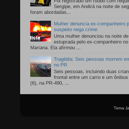
Foi registrado um roubo com requi
Sergipe, em Andirá na noite de se
foram abordadas...
Mulher denuncia ex-companheiro p
suspeito nega crime
Uma mulher denunciou na noite de 
estuprada pelo ex-companheiro no
Mariana. Ela afirmou ...
Tragédia: Seis pessoas morrem em 
no PR
Seis pessoas, incluindo duas cri
frontal entre um carro e um ônib
(6), na PR-490, ...
Tema Ja