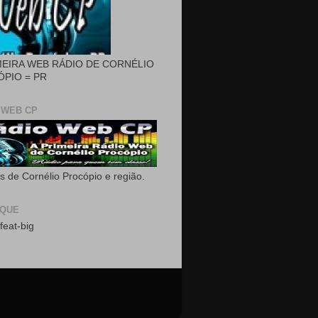
MEIRA WEB RÁDIO DE CORNÉLIO
PIO = PR
 WEB CP
as de Cornélio Procópio e região.
AQUE
feat-big