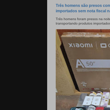
Três homens são presos com
importados sem nota fiscal n
Três homens foram presos na noite
transportando produtos importado