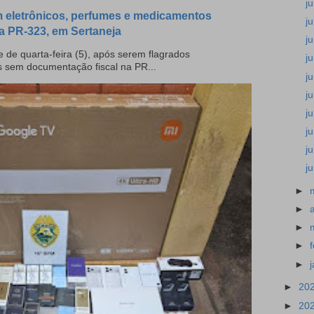
j
 eletrônicos, perfumes e medicamentos
j
a PR-323, em Sertaneja
j
 de quarta-feira (5), após serem flagrados
j
s sem documentação fiscal na PR...
j
j
j
j
j
j
►
►
►
►
►
►
20
►
20