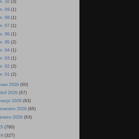
un. 10
(3)
un. 09
(1)
un. 08
(1)
un. 07
(1)
un. 06
(1)
un. 05
(2)
un. 04
(1)
un. 03
(1)
un. 02
(2)
un. 01
(2)
maio 2026
(50)
abril 2026
(57)
março 2026
(63)
fevereiro 2026
(65)
janeiro 2026
(63)
25
(780)
24
(327)