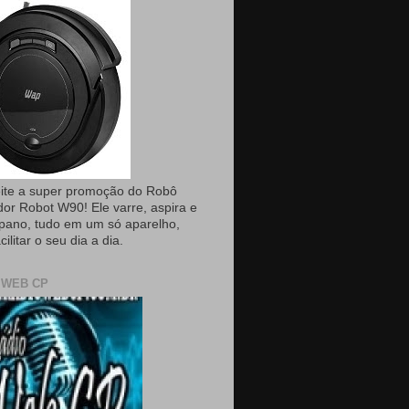
ite a super promoção do Robô
dor Robot W90! Ele varre, aspira e
pano, tudo em um só aparelho,
cilitar o seu dia a dia.
 WEB CP