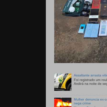
Assaltante arrasta ví
Foi registrado um ro
Andirá na noite de se
Mulher denuncia ex-c
nega crime