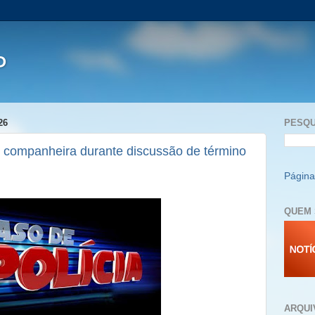
P
26
PESQU
 companheira durante discussão de término
Página 
QUEM 
ARQUI