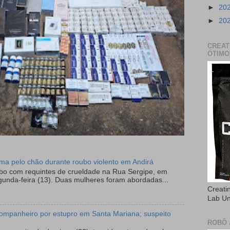
►
20
►
20
CREAT
ÓTIMO
tima pelo chão durante roubo violento em Andirá
ubo com requintes de crueldade na Rua Sergipe, em
gunda-feira (13). Duas mulheres foram abordadas...
Creati
Lab U
ompanheiro por estupro em Santa Mariana; suspeito
ROBÔ 