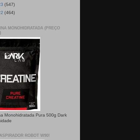
23
(547)
22
(464)
INA MONOHIDRATADA (PREÇO
)
na Monohidratada Pura 500g Dark
nidade
ASPIRADOR ROBOT W90!