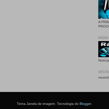
A PRI
PROCÓ
RÁDIO
Notíci
DEST
recent/
Tema Janela de imagem. Tecnologia do
Blogger
.