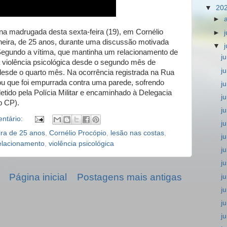
▼
20
►
a madrugada desta sexta-feira (19), em Cornélio
►
heira, de 25 anos, durante uma discussão motivada
▼
 Segundo a vítima, que mantinha um relacionamento de
j
ia violência psicológica desde o segundo mês de
j
desde o quarto mês. Na ocorrência registrada na Rua
tou que foi empurrada contra uma parede, sofrendo
j
detido pela Polícia Militar e encaminhado à Delegacia
j
b CP).
j
ntário:
j
ra de 25 anos
,
Cornélio Procópio
,
lesão nas costas
,
j
elacionamento
,
violência psicológica
j
j
Página inicial
Postagens mais antigas
j
j
j
j