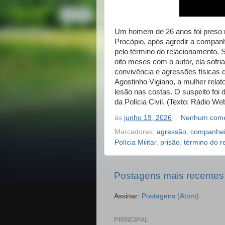
Um homem de 26 anos foi preso n
Procópio, após agredir a compan
pelo término do relacionamento.
oito meses com o autor, ela sofr
convivência e agressões físicas 
Agostinho Vigiano, a mulher rela
lesão nas costas. O suspeito foi 
da Polícia Civil. (Texto: Rádio We
às
junho 19, 2026
Nenhum come
Marcadores:
agressão
,
companhei
Polícia Militar
,
prisão
,
término do r
Postagens mais recentes
Assinar:
Postagens (Atom)
PRINCIPAL