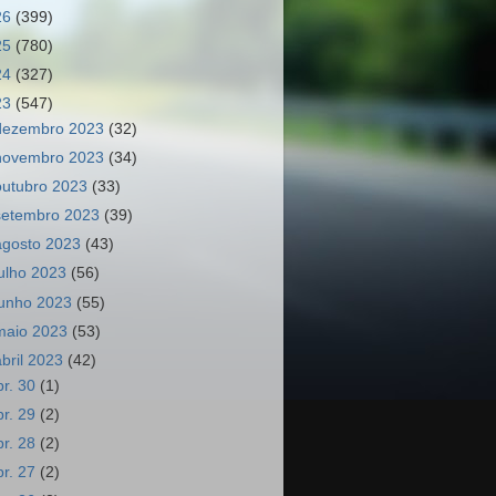
26
(399)
25
(780)
24
(327)
23
(547)
dezembro 2023
(32)
novembro 2023
(34)
outubro 2023
(33)
setembro 2023
(39)
agosto 2023
(43)
julho 2023
(56)
junho 2023
(55)
maio 2023
(53)
abril 2023
(42)
br. 30
(1)
br. 29
(2)
br. 28
(2)
br. 27
(2)