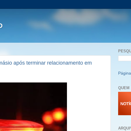
P
PESQU
ásio após terminar relacionamento em
Página 
QUEM 
ARQUI