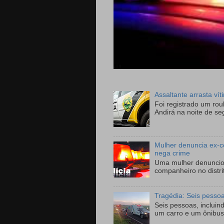
Assaltante arrasta ví
Foi registrado um ro
Andirá na noite de se
Mulher denuncia ex-c
nega crime
Uma mulher denunciou
companheiro no distri
Tragédia: Seis pesso
Seis pessoas, incluin
um carro e um ônibus