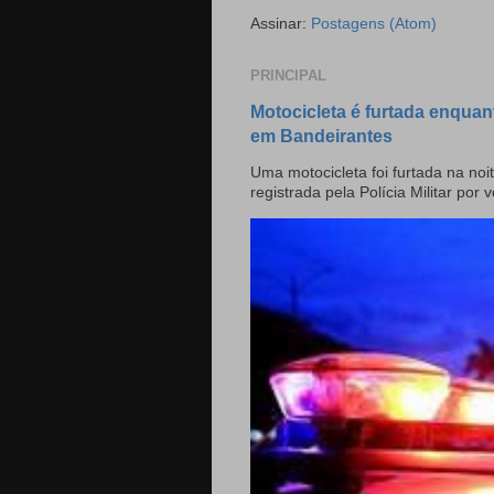
Assinar:
Postagens (Atom)
PRINCIPAL
Motocicleta é furtada enquan
em Bandeirantes
Uma motocicleta foi furtada na noit
registrada pela Polícia Militar por v