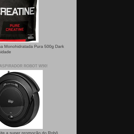
na Monohidratada Pura 500g Dark
nidade
ASPIRADOR ROBOT W90!
ite a super promoção do Robô