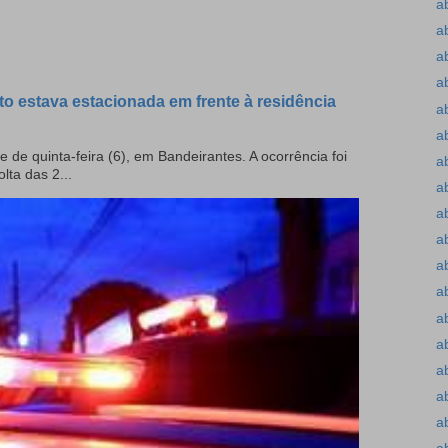
a
a
a
a
to estava estacionada em frente à residência
a
a
e de quinta-feira (6), em Bandeirantes. A ocorrência foi
a
olta das 2...
a
a
a
a
a
a
a
a
a
a