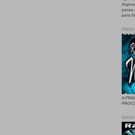
Aspira
passa 
para fa
RÁDIO
A PRI
PROCÓ
RÁDIO