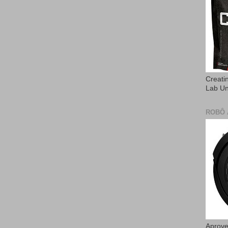
Creati
Lab U
ROBÔ 
Aprove