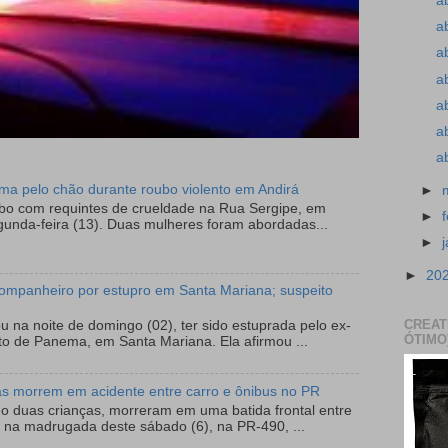
a
a
a
a
a
a
a
tima pelo chão durante roubo violento em Andirá
►
ubo com requintes de crueldade na Rua Sergipe, em
►
gunda-feira (13). Duas mulheres foram abordadas...
►
►
20
ompanheiro por estupro em Santa Mariana; suspeito
CREAT
 na noite de domingo (02), ter sido estuprada pelo ex-
ÓTIMO
to de Panema, em Santa Mariana. Ela afirmou ...
as morrem em acidente entre carro e ônibus no PR
do duas crianças, morreram em uma batida frontal entre
 na madrugada deste sábado (6), na PR-490, ...