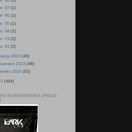
br. 08
(1)
br. 07
(1)
br. 06
(1)
br. 05
(1)
br. 04
(1)
br. 03
(2)
br. 01
(2)
março 2023
(49)
fevereiro 2023
(48)
janeiro 2023
(63)
22
(464)
INA MONOHIDRATADA (PREÇO
)