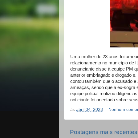
Uma mulher de 23 anos foi ameaç
relacionamento no município de I
denunciante disse à equipe PM q
anterior embriagado e drogado e,
contou também que o acusado e s
ameaças, sendo que a ex-sogra e
equipe policial realizou diligênci
noticiante foi orientada sobre seus
às
abril 04, 2023
Nenhum comen
Postagens mais recentes