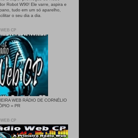
dor Robot W90! Ele varre, aspira e
pano, tudo em um só aparelho,
cilitar o seu dia a dia.
 WEB CP
MEIRA WEB RÁDIO DE CORNÉLIO
PIO = PR
 WEB CP