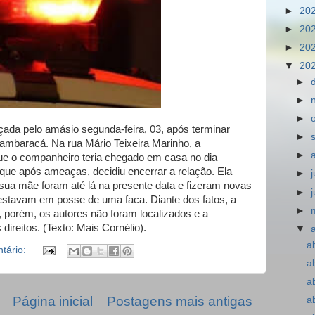
►
20
►
20
►
20
▼
20
►
►
►
ada pelo amásio segunda-feira, 03, após terminar
►
tambaracá. Na rua Mário Teixeira Marinho, a
►
ue o companheiro teria chegado em casa no dia
 que após ameaças, decidiu encerrar a relação. Ela
►
ua mãe foram até lá na presente data e fizeram novas
►
stavam em posse de uma faca. Diante dos fatos, a
►
as, porém, os autores não foram localizados e a
 direitos. (Texto: Mais Cornélio).
▼
a
tário:
a
a
Página inicial
Postagens mais antigas
a