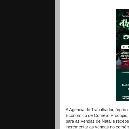
A Agência do Trabalhador, órgão 
Econômico de Cornélio Procópio,
para as vendas de Natal e recebe
incrementar as vendas no comércio 