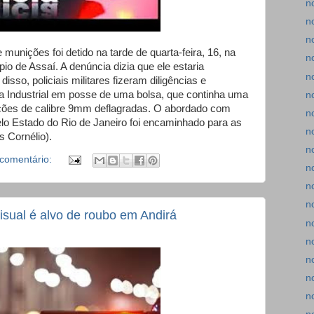
n
n
n
nições foi detido na tarde de quarta-feira, 16, na
n
io de Assaí. A denúncia dizia que ele estaria
n
sso, policiais militares fizeram diligências e
a Industrial em posse de uma bolsa, que continha uma
n
ões de calibre 9mm deflagradas. O abordado com
n
elo Estado do Rio de Janeiro foi encaminhado para as
n
s Cornélio).
n
comentário:
n
n
n
isual é alvo de roubo em Andirá
n
n
n
n
n