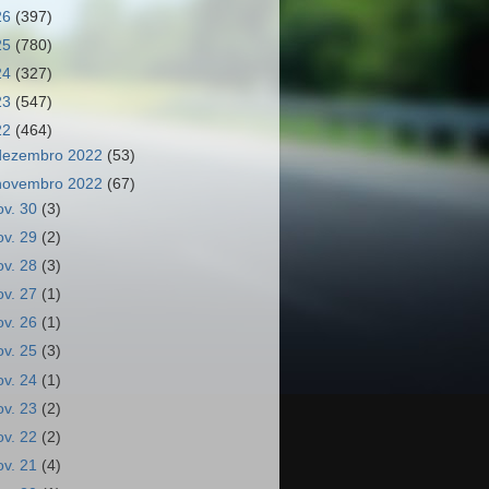
26
(397)
25
(780)
24
(327)
23
(547)
22
(464)
dezembro 2022
(53)
novembro 2022
(67)
ov. 30
(3)
ov. 29
(2)
ov. 28
(3)
ov. 27
(1)
ov. 26
(1)
ov. 25
(3)
ov. 24
(1)
ov. 23
(2)
ov. 22
(2)
ov. 21
(4)