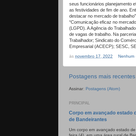
seus funcionários planejamento e
as festividades de fim de ano. E
destacar no mercado de trabalho”
“Comunicação eficaz no mercado 
(LGPD). A Agência do Trabalhador
de vagas de trabalho. Na parceria
Trabalhador; Sindicato do Comérc
Empresarial (ACECP); SESC, SEN
às
novembro 17, 2022
Nenhum 
Postagens mais recentes
Assinar:
Postagens (Atom)
PRINCIPAL
Corpo em avançado estado d
de Bandeirantes
Um corpo em avançado estado de d
feira (4), em uma área rural de Ban