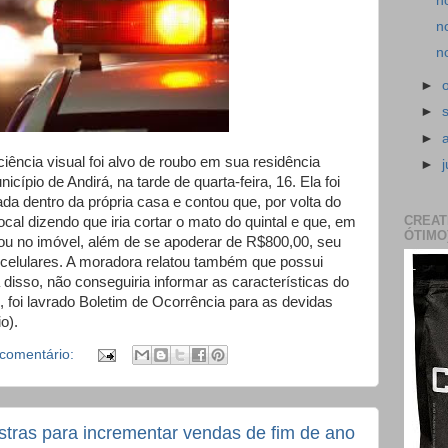
n
n
n
►
►
►
ência visual foi alvo de roubo em sua residência
►
cípio de Andirá, na tarde de quarta-feira, 16. Ela foi
da dentro da própria casa e contou que, por volta do
CREAT
al dizendo que iria cortar o mato do quintal e que, em
ÓTIMO
cou no imóvel, além de se apoderar de R$800,00, seu
 celulares. A moradora relatou também que possui
a disso, não conseguiria informar as características do
, foi lavrado Boletim de Ocorrência para as devidas
o).
comentário:
estras para incrementar vendas de fim de ano