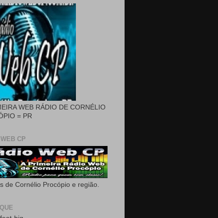
MEIRA WEB RÁDIO DE CORNÉLIO
PIO = PR
 WEB CP
as de Cornélio Procópio e região.
AQUE