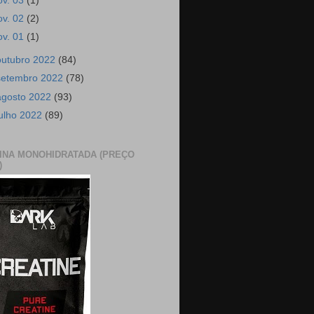
ov. 03
(1)
ov. 02
(2)
ov. 01
(1)
outubro 2022
(84)
setembro 2022
(78)
agosto 2022
(93)
julho 2022
(89)
INA MONOHIDRATADA (PREÇO
)