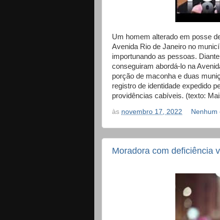
Um homem alterado em posse de mu
Avenida Rio de Janeiro no municíp
importunando as pessoas. Diante di
conseguiram abordá-lo na Avenid
porção de maconha e duas muniç
registro de identidade expedido p
providências cabíveis. (texto: Mai
às
novembro 17, 2022
Nenhum 
Moradora com deficiência v