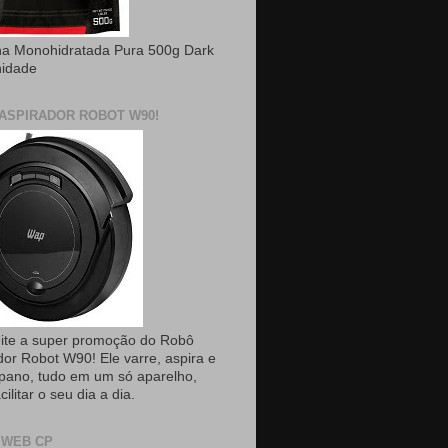
na Monohidratada Pura 500g Dark
nidade
ASPIRADOR ROBOT W90!
ite a super promoção do Robô
dor Robot W90! Ele varre, aspira e
pano, tudo em um só aparelho,
cilitar o seu dia a dia.
 WEB CP