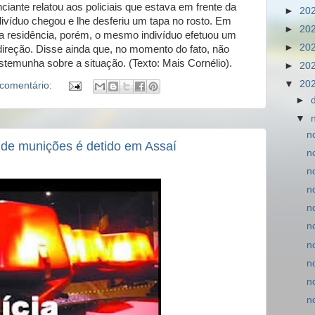
ciante relatou aos policiais que estava em frente da
►
20
víduo chegou e lhe desferiu um tapa no rosto. Em
►
20
ua residência, porém, o mesmo indivíduo efetuou um
►
20
ireção. Disse ainda que, no momento do fato, não
temunha sobre a situação. (Texto: Mais Cornélio).
►
20
▼
20
comentário:
►
▼
n
de munições é detido em Assaí
n
n
n
n
n
n
n
n
n