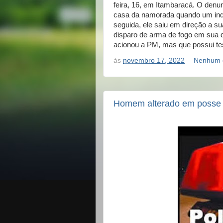
feira, 16, em Itambaracá. O denun
casa da namorada quando um indi
seguida, ele saiu em direção a s
disparo de arma de fogo em sua d
acionou a PM, mas que possui tes
às
novembro 17, 2022
Nenhum 
Homem alterado em posse 