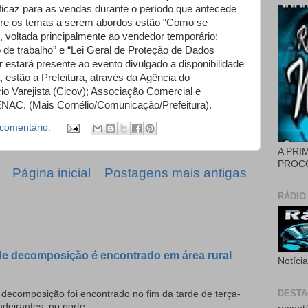
ficaz para as vendas durante o período que antecede
ntre os temas a serem abordos estão “Como se
, voltada principalmente ao vendedor temporário;
de trabalho” e “Lei Geral de Proteção de Dados
 estará presente ao evento divulgado a disponibilidade
, estão a Prefeitura, através da Agência do
io Varejista (Cicov); Associação Comercial e
AC. (Mais Cornélio/Comunicação/Prefeitura).
comentário:
A PRI
PROCÓ
Página inicial
Postagens mais antigas
RÁDIO
e decomposição é encontrado em área rural
Notíci
DEST
ecomposição foi encontrado no fim da tarde de terça-
deirantes, no norte ...