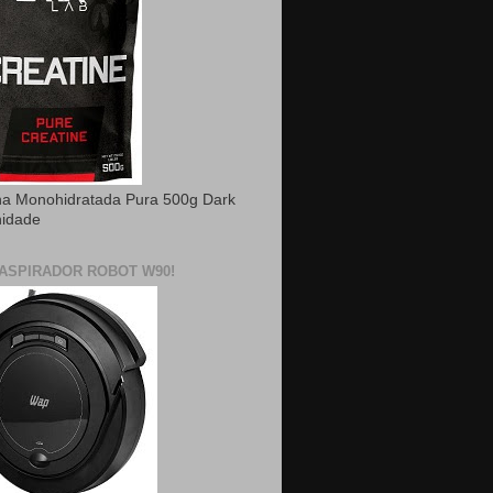
na Monohidratada Pura 500g Dark
nidade
ASPIRADOR ROBOT W90!