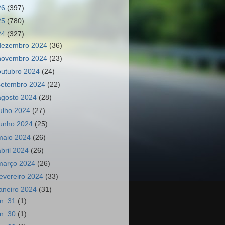
26
(397)
25
(780)
24
(327)
dezembro 2024
(36)
novembro 2024
(23)
outubro 2024
(24)
setembro 2024
(22)
agosto 2024
(28)
julho 2024
(27)
junho 2024
(25)
maio 2024
(26)
abril 2024
(26)
março 2024
(26)
fevereiro 2024
(33)
janeiro 2024
(31)
an. 31
(1)
an. 30
(1)