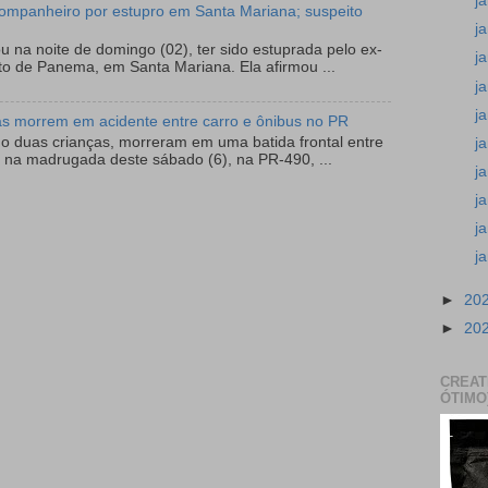
j
ompanheiro por estupro em Santa Mariana; suspeito
j
 na noite de domingo (02), ter sido estuprada pelo ex-
j
to de Panema, em Santa Mariana. Ela afirmou ...
j
j
as morrem em acidente entre carro e ônibus no PR
do duas crianças, morreram em uma batida frontal entre
j
 na madrugada deste sábado (6), na PR-490, ...
j
j
j
j
►
20
►
20
CREAT
ÓTIMO