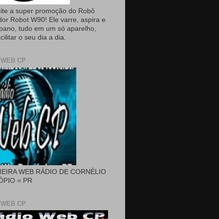
ite a super promoção do Robô
dor Robot W90! Ele varre, aspira e
pano, tudo em um só aparelho,
cilitar o seu dia a dia.
 WEB CP
MEIRA WEB RÁDIO DE CORNÉLIO
PIO = PR
 WEB CP