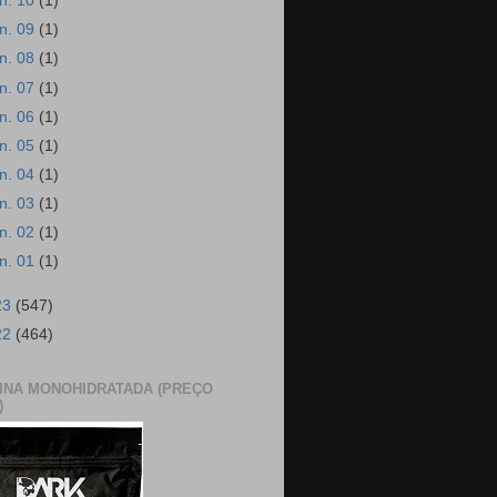
an. 10
(1)
an. 09
(1)
an. 08
(1)
an. 07
(1)
an. 06
(1)
an. 05
(1)
an. 04
(1)
an. 03
(1)
an. 02
(1)
an. 01
(1)
23
(547)
22
(464)
INA MONOHIDRATADA (PREÇO
)