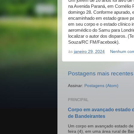
Um jovem de 26 anos foi alvo de 
na Avenida Paraná, em Cornélio 
domingo 28. Conforme apurado, ele
encaminhado em estado grave par
em seu corpo e o estado clínico in
aeromédico do Samu para Londrina
localizar o autor dos disparos. (
Souza/RC FM/Facebook).
às
janeiro 29, 2024
Nenhum com
Postagens mais recentes
Assinar:
Postagens (Atom)
PRINCIPAL
Corpo em avançado estado d
de Bandeirantes
Um corpo em avançado estado de d
feira (4), em uma área rural de Ban