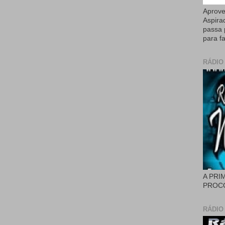
Aprove
Aspira
passa 
para fa
RÁDIO
A PRI
PROCÓ
RÁDIO