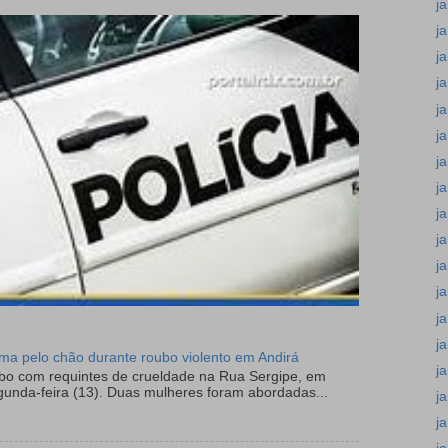
j
j
j
j
j
j
j
j
j
j
j
j
j
j
tima pelo chão durante roubo violento em Andirá
j
ubo com requintes de crueldade na Rua Sergipe, em
gunda-feira (13). Duas mulheres foram abordadas...
j
j