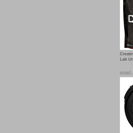
Creati
Lab U
ROBÔ 