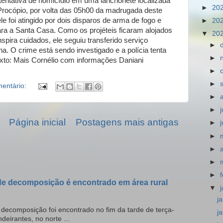
tentativa de homicídio em uma lanchonete localizada
►
20
Procópio, por volta das 05h00 da madrugada deste
 foi atingido por dois disparos de arma de fogo e
►
20
a a Santa Casa. Como os projéteis ficaram alojados
▼
20
spira cuidados, ele seguiu transferido serviço
►
. O crime está sendo investigado e a polícia tenta
►
Texto: Mais Cornélio com informações Daniani
►
►
entário:
►
►
Página inicial
Postagens mais antigas
►
►
►
►
►
e decomposição é encontrado em área rural
▼
j
ecomposição foi encontrado no fim da tarde de terça-
j
deirantes, no norte ...