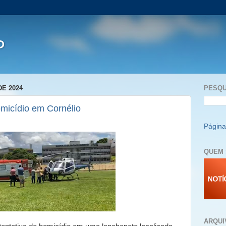
P
DE 2024
PESQU
omicídio em Cornélio
Página 
QUEM 
ARQUI