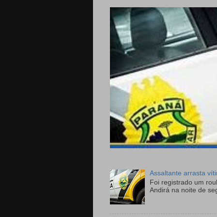
Assaltante arrasta ví
Foi registrado um ro
Andirá na noite de se