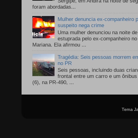
Sergipe, em Andirá na noite de se
foram abordadas...
Mulher denuncia ex-companheiro p
suspeito nega crime
Uma mulher denunciou na noite de 
estuprada pelo ex-companheiro no
Mariana. Ela afirmou ...
Tragédia: Seis pessoas morrem em 
no PR
Seis pessoas, incluindo duas cri
frontal entre um carro e um ônib
(6), na PR-490, ...
Tema Ja