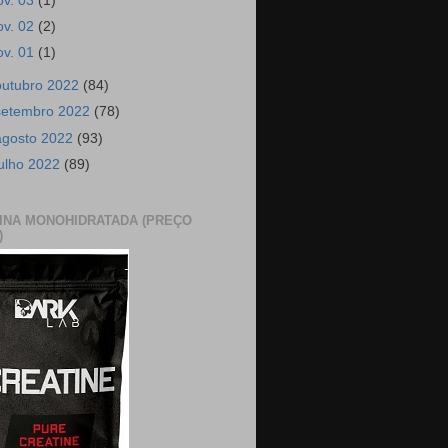
ov. 03
(1)
ov. 02
(2)
ov. 01
(1)
outubro 2022
(84)
setembro 2022
(78)
agosto 2022
(93)
julho 2022
(89)
INA MONOHIDRATADA (PREÇO
)