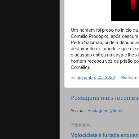
Um homem foi preso no início da 
Cornélio Procópio), após descum
Pedro Salomão, onde a denunciant
desfavor do ex-marido e que ele e
o acusado entrou na casa e lhe x
homem recebeu voz de prisão por 
Cornélio).
às
novembro 05, 2022
Nenhum 
Postagens mais recentes
Assinar:
Postagens (Atom)
PRINCIPAL
Motocicleta é furtada enquan