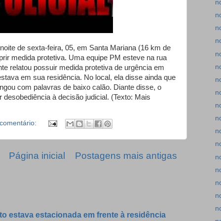
n
n
n
n
noite de sexta-feira, 05, em Santa Mariana (16 km de
n
prir medida protetiva. Uma equipe PM esteve na rua
n
e relatou possuir medida protetiva de urgência em
stava em sua residência. No local, ela disse ainda que
n
ingou com palavras de baixo calão. Diante disse, o
n
desobediência à decisão judicial. (Texto: Mais
n
n
comentário:
n
n
Página inicial
Postagens mais antigas
n
n
n
n
n
to estava estacionada em frente à residência