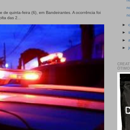
n
n
e de quinta-feira (6), em Bandeirantes. A ocorrência foi
n
olta das 2...
►
►
►
►
CREAT
ÓTIMO