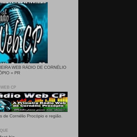
MEIRA WEB RÁDIO DE CORNÉLIO
PIO = PR
 WEB CP
as de Cornélio Procópio e região.
AQUE