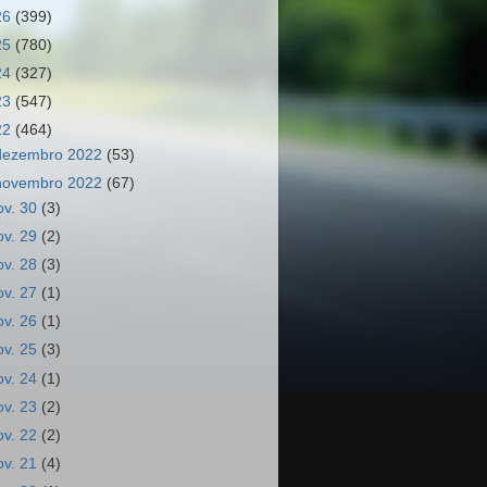
26
(399)
25
(780)
24
(327)
23
(547)
22
(464)
dezembro 2022
(53)
novembro 2022
(67)
ov. 30
(3)
ov. 29
(2)
ov. 28
(3)
ov. 27
(1)
ov. 26
(1)
ov. 25
(3)
ov. 24
(1)
ov. 23
(2)
ov. 22
(2)
ov. 21
(4)