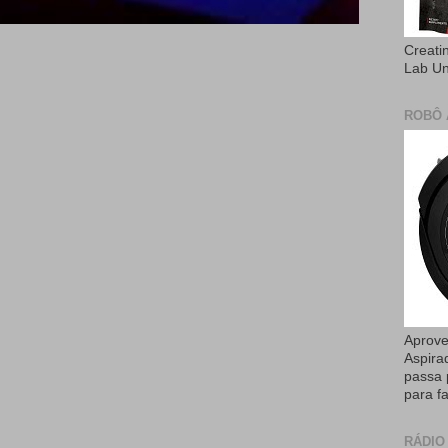
Creati
Lab U
ROBÔ 
Aprove
Aspira
passa 
para fa
RÁDIO