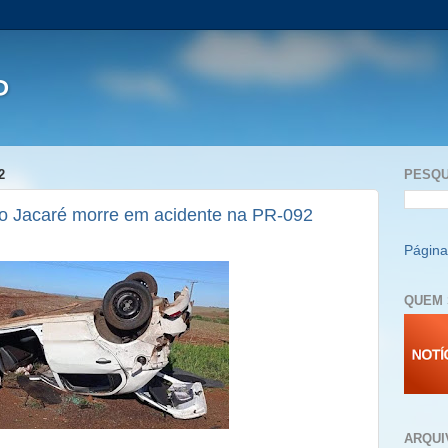
P
2
PESQU
do Jacaré morre em acidente na PR-092
Página 
QUEM 
ARQUI