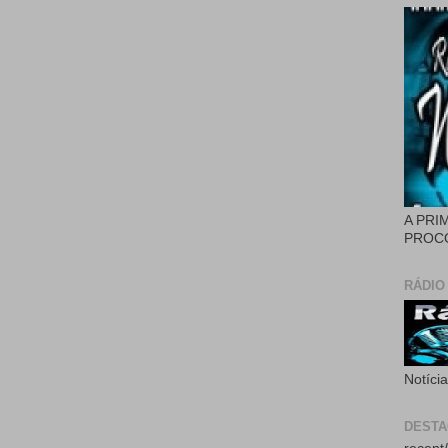
A PRI
PROCÓ
RÁDIO
Notíci
DEST