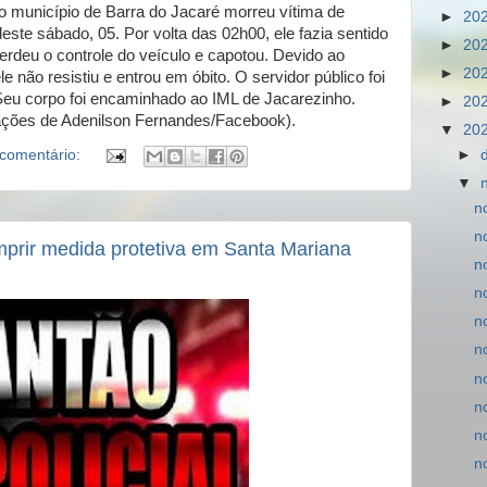
o município de Barra do Jacaré morreu vítima de
►
20
ste sábado, 05. Por volta das 02h00, ele fazia sentido
►
20
erdeu o controle do veículo e capotou. Devido ao
►
20
e não resistiu e entrou em óbito. O servidor público foi
Seu corpo foi encaminhado ao IML de Jacarezinho.
►
20
mações de Adenilson Fernandes/Facebook).
▼
20
►
comentário:
▼
n
n
rir medida protetiva em Santa Mariana
n
n
n
n
n
n
n
n