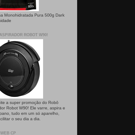
na Monohidratada Pura 500g Dark
nidade
ASPIRADOR ROBOT W90!
ite a super promoção do Robô
dor Robot W90! Ele varre, aspira e
pano, tudo em um só aparelho,
cilitar o seu dia a dia.
 WEB CP