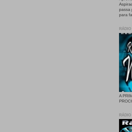
Aspira
passa 
para fa
RÁDIO
A PRI
PROCÓ
RÁDIO