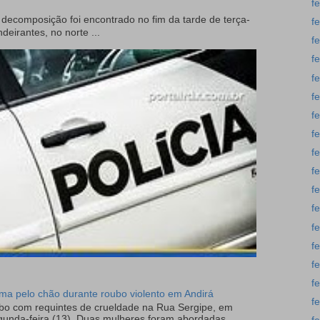
f
ecomposição foi encontrado no fim da tarde de terça-
f
deirantes, no norte ...
f
f
f
f
f
f
f
f
f
f
f
f
f
f
tima pelo chão durante roubo violento em Andirá
f
ubo com requintes de crueldade na Rua Sergipe, em
gunda-feira (13). Duas mulheres foram abordadas...