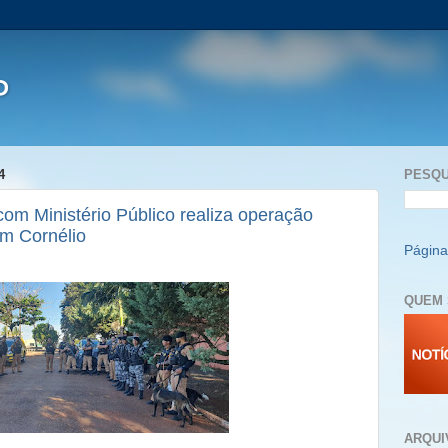
P
4
PESQU
 com Ministério Público realiza operação
em Cornélio
Página 
QUEM 
ARQUI