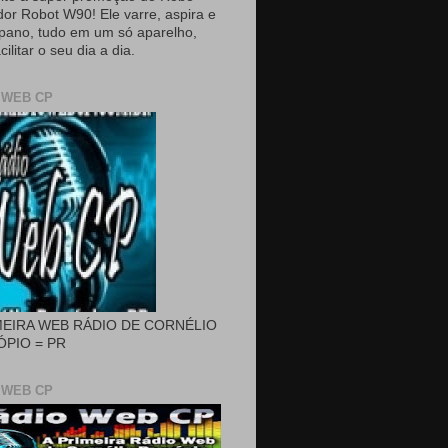
dor Robot W90! Ele varre, aspira e
pano, tudo em um só aparelho,
cilitar o seu dia a dia.
 WEB CP
MEIRA WEB RÁDIO DE CORNÉLIO
PIO = PR
 WEB CP