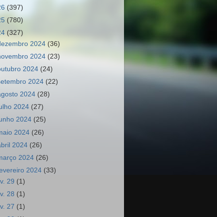
26
(397)
25
(780)
24
(327)
dezembro 2024
(36)
novembro 2024
(23)
outubro 2024
(24)
setembro 2024
(22)
agosto 2024
(28)
julho 2024
(27)
junho 2024
(25)
maio 2024
(26)
abril 2024
(26)
março 2024
(26)
fevereiro 2024
(33)
ev. 29
(1)
ev. 28
(1)
ev. 27
(1)