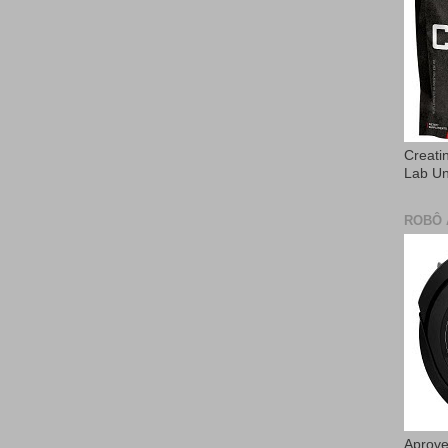
Creati
Lab U
ROBÔ 
Aprove