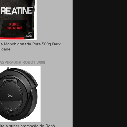
na Monohidratada Pura 500g Dark
nidade
ASPIRADOR ROBOT W90!
ite a super promoção do Robô