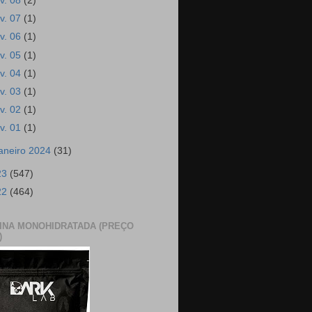
ev. 08
(2)
ev. 07
(1)
ev. 06
(1)
ev. 05
(1)
ev. 04
(1)
ev. 03
(1)
ev. 02
(1)
ev. 01
(1)
janeiro 2024
(31)
23
(547)
22
(464)
INA MONOHIDRATADA (PREÇO
)