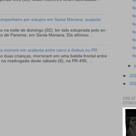
f
f
f
ompanheiro por estupro em Santa Mariana; suspeito
f
 na noite de domingo (02), ter sido estuprada pelo ex-
f
to de Panema, em Santa Mariana. Ela afirmou ...
f
f
as morrem em acidente entre carro e ônibus no PR
f
do duas crianças, morreram em uma batida frontal entre
 na madrugada deste sábado (6), na PR-490, ...
►
►
20
►
20
CREAT
ÓTIMO