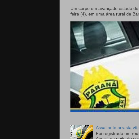
Um corpo em avançado estado de d
feira (4), em uma área rural de Ban
Assaltante arrasta ví
Foi registrado um ro
Andirá na noite de se