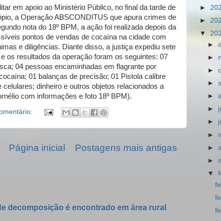
tar em apoio ao Ministério Público, no final da tarde de
►
20
rocópio, a Operação ABSCONDITUS que apura crimes de
►
20
egundo nota do 18º BPM, a ação foi realizada depois da
▼
20
ssíveis pontos de vendas de cocaína na cidade com
►
mas e diligências. Diante disso, a justiça expediu sete
 os resultados da operação foram os seguintes: 07
►
ca; 04 pessoas encaminhadas em flagrante por
►
cocaína; 01 balanças de precisão; 01 Pistola calibre
►
elulares; dinheiro e outros objetos relacionados a
ornélio com informações e foto 18º BPM).
►
►
omentário:
►
►
Página inicial
Postagens mais antigas
►
►
▼
f
f
e decomposição é encontrado em área rural
f