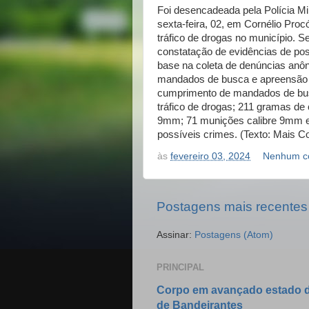
Foi desencadeada pela Polícia Mili
sexta-feira, 02, em Cornélio P
tráfico de drogas no município. S
constatação de evidências de po
base na coleta de denúncias anôni
mandados de busca e apreensão e
cumprimento de mandados de bus
tráfico de drogas; 211 gramas de 
9mm; 71 munições calibre 9mm e c
possíveis crimes. (Texto: Mais C
às
fevereiro 03, 2024
Nenhum c
Postagens mais recentes
Assinar:
Postagens (Atom)
PRINCIPAL
Corpo em avançado estado d
de Bandeirantes