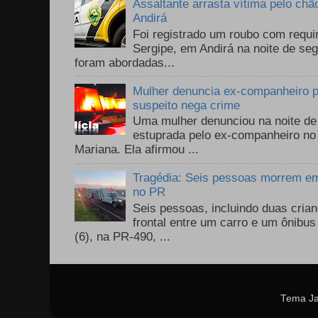
Assaltante arrasta vítima pelo chã
Andirá
Foi registrado um roubo com requi
Sergipe, em Andirá na noite de se
foram abordadas...
Mulher denuncia ex-companheiro p
suspeito nega crime
Uma mulher denunciou na noite de 
estuprada pelo ex-companheiro no
Mariana. Ela afirmou ...
Tragédia: Seis pessoas morrem em 
no PR
Seis pessoas, incluindo duas cri
frontal entre um carro e um ônib
(6), na PR-490, ...
Tema Ja