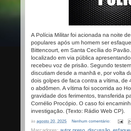
A Polícia Militar foi acionada na noite de
populares após um homem ser esfaqu
Bittencourt, em Santa Cecília do Pavão. 
localizado em via pública apresentand
recebeu voz de prisão. Segundo testem
discutiam desde a manhã e, por volta d
dois golpes de faca contra a vítima, de 
o abdômen. A vítima foi socorrida ao Ho
gravidade dos ferimentos, transferida 
Cornélio Procópio. O caso foi encaminha
investigação. (Texto: Rádio Web CP).
às
agosto 20, 2025
Nenhum comentário:
Marcadores:
autor preso
,
discussão
,
esfaque