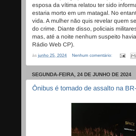
esposa da vítima relatou ter sido info
estaria morto em um matagal. No entan
vida. A mulher não quis revelar quem s
do crime. Diante disso, policiais militare
mas, até a noite nenhum suspeito havia s
Rádio Web CP).
às
junho 25, 2024
Nenhum comentário:
SEGUNDA-FEIRA, 24 DE JUNHO DE 2024
Ônibus é tomado de assalto na BR