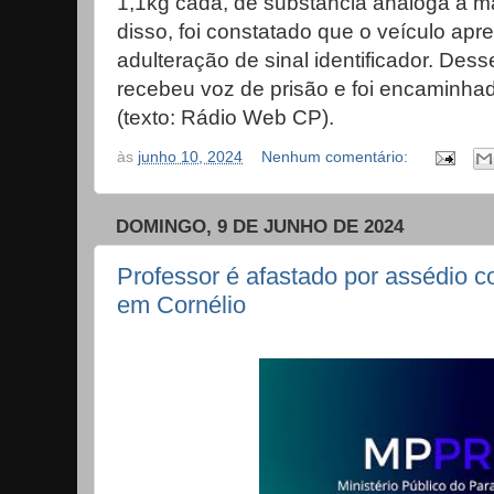
1,1kg cada, de substância análoga a 
disso, foi constatado que o veículo apr
adulteração de sinal identificador. De
recebeu voz de prisão e foi encaminhad
(texto: Rádio Web CP).
às
junho 10, 2024
Nenhum comentário:
DOMINGO, 9 DE JUNHO DE 2024
Professor é afastado por assédio c
em Cornélio