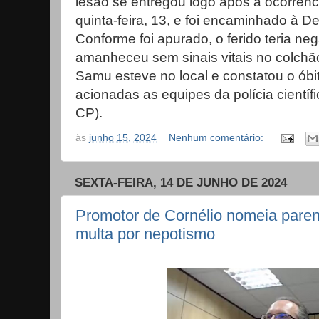
lesão se entregou logo após a ocorrên
quinta-feira, 13, e foi encaminhado à De
Conforme foi apurado, o ferido teria n
amanheceu sem sinais vitais no colchã
Samu esteve no local e constatou o óbi
acionadas as equipes da polícia científ
CP).
às
junho 15, 2024
Nenhum comentário:
SEXTA-FEIRA, 14 DE JUNHO DE 2024
Promotor de Cornélio nomeia paren
multa por nepotismo