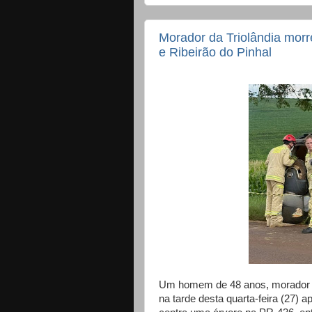
Morador da Triolândia morr
e Ribeirão do Pinhal
Um homem de 48 anos, morador do 
na tarde desta quarta-feira (27) a