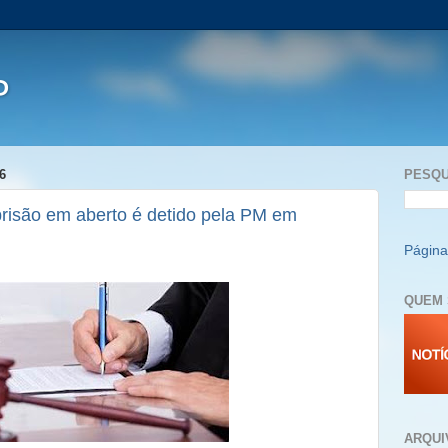
P
6
PESQU
são em aberto é detido pela PM em
Página 
QUEM 
ARQUI