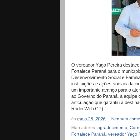
O vereador Yago Pereira destaco
Fortalece Paraná para o município
Desenvolvimento Social e Família
instituições e ações sociais da c
um importante avanço para o aten
ao Governo do Paraná, à equipe d
articulação que garantiu a destin
Rádio Web CP).
às
maio 28, 2026
Nenhum comen
Marcadores:
agradecimento
,
Corn
Fortalece Paraná
,
vereador Yago 