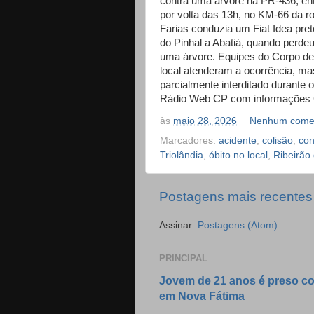
contra uma árvore na PR-436, ent
por volta das 13h, no KM-66 da r
Farias conduzia um Fiat Idea pret
do Pinhal a Abatiá, quando perdeu
uma árvore. Equipes do Corpo d
local atenderam a ocorrência, mas
parcialmente interditado durante 
Rádio Web CP com informações 
às
maio 28, 2026
Nenhum comen
Marcadores:
acidente
,
colisão
,
con
Triolândia
,
óbito no local
,
Ribeirão 
Postagens mais recentes
Assinar:
Postagens (Atom)
PRINCIPAL
Jovem de 21 anos é preso c
em Nova Fátima