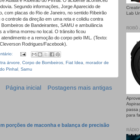
re Abatiá e Ribeirão do Pinhal. O acidente aconteceu
odovia. Segundo informações, Jorge Aparecido de
Creati
o, com placas do Rio de Janeiro, no sentido Ribeirão
Lab U
 o controle da direção em uma reta e colidiu contra
e Bombeiros de Bandeirantes, SAMU e ambulância
ROBÔ 
 a vítima morreu no local. O trânsito ficou
o atendimento e a remoção do corpo pelo IML. (Texto:
Cleverson Rodrigues/Facebook).
tário:
tra árvore
,
Corpo de Bombeiros
,
Fiat Idea
,
morador de
do Pinhal
,
Samu
Página inicial
Postagens mais antigas
Aprove
Aspira
passa 
para fa
om porções de maconha e balança de precisão
RÁDIO