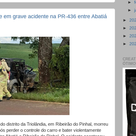
►
►
e em grave acidente na PR-436 entre Abatiá
►
20
►
20
►
20
►
20
CREAT
ÓTIMO
distrito da Triolândia, em Ribeirão do Pinhal, morreu
pós perder o controle do carro e bater violentamente