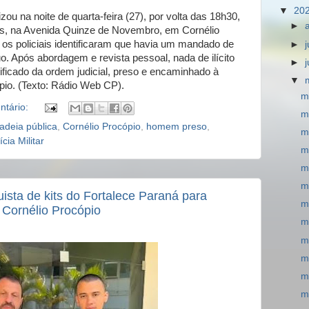
▼
20
izou na noite de quarta-feira (27), por volta das 18h30,
►
s, na Avenida Quinze de Novembro, em Cornélio
 os policiais identificaram que havia um mandado de
►
uo. Após abordagem e revista pessoal, nada de ilícito
►
ificado da ordem judicial, preso e encaminhado à
▼
pio. (Texto: Rádio Web CP).
m
tário:
m
adeia pública
,
Cornélio Procópio
,
homem preso
,
m
ícia Militar
m
m
m
ista de kits do Fortalece Paraná para
m
 Cornélio Procópio
m
m
m
m
m