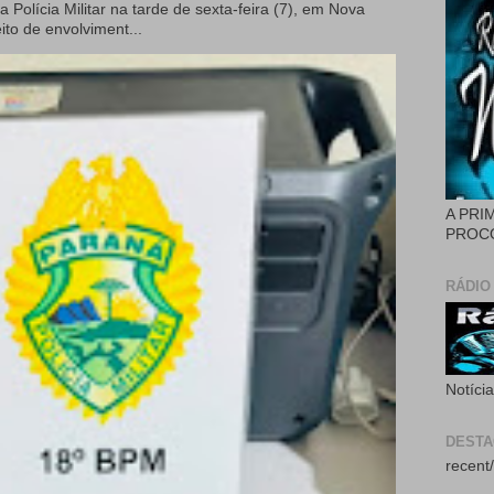
 Polícia Militar na tarde de sexta-feira (7), em Nova
to de envolviment...
A PRI
PROCÓ
RÁDIO
Notíci
DEST
recent/