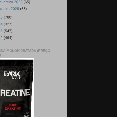
fevereiro 2026
(65)
janeiro 2026
(63)
25
(780)
24
(327)
23
(547)
22
(464)
INA MONOHIDRATADA (PREÇO
)