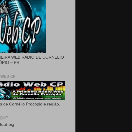
MEIRA WEB RÁDIO DE CORNÉLIO
PIO = PR
 WEB CP
as de Cornélio Procópio e região.
AQUE
feat-big