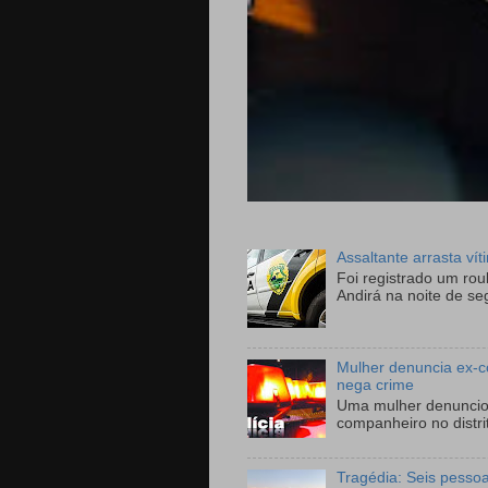
Assaltante arrasta ví
Foi registrado um ro
Andirá na noite de se
Mulher denuncia ex-c
nega crime
Uma mulher denunciou
companheiro no distri
Tragédia: Seis pesso