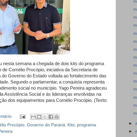
m
m
m
m
m
m
m
m
u nesta semana a chegada de dois kits do programa
m
 de Cornélio Procópio, iniciativa da Secretaria de
m
 do Governo do Estado voltada ao fortalecimento das
m
idade. Segundo o parlamentar, a conquista representa
dimento social no município. Yago Pereira agradeceu
m
a Assistência Social e às lideranças envolvidas na
m
ação dos equipamentos para Cornélio Procópio. (Texto:
m
m
tário:
►
élio Procópio
,
Governo do Paraná
,
Kits
,
programa
Pereira
►