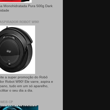
na Monohidratada Pura 500g Dark
nidade
ASPIRADOR ROBOT W90!
ite a super promoção do Robô
dor Robot W90! Ele varre, aspira e
pano, tudo em um só aparelho,
cilitar o seu dia a dia.
 WEB CP