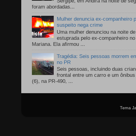
Sergipe, em Andirá na noite de se
foram abordadas...
Mulher denuncia ex-companheiro p
suspeito nega crime
Uma mulher denunciou na noite de 
estuprada pelo ex-companheiro no
Mariana. Ela afirmou ...
Tragédia: Seis pessoas morrem em 
no PR
Seis pessoas, incluindo duas cri
frontal entre um carro e um ônib
(6), na PR-490, ...
Tema Ja