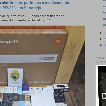
o
 eletrônicos, perfumes e medicamentos
o
a PR-323, em Sertaneja
o
 de quarta-feira (5), após serem flagrados
o
s sem documentação fiscal na PR...
o
►
►
►
CREAT
ÓTIMO