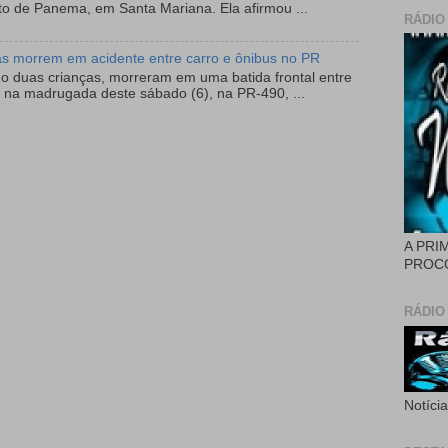
to de Panema, em Santa Mariana. Ela afirmou ...
RÁDIO
as morrem em acidente entre carro e ônibus no PR
do duas crianças, morreram em uma batida frontal entre
 na madrugada deste sábado (6), na PR-490, ...
A PRI
PROCÓ
RÁDIO
Notíci