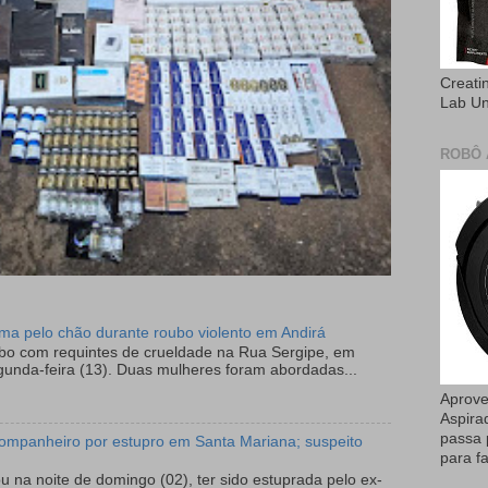
Creati
Lab U
ROBÔ 
tima pelo chão durante roubo violento em Andirá
ubo com requintes de crueldade na Rua Sergipe, em
gunda-feira (13). Duas mulheres foram abordadas...
Aprove
Aspira
passa 
ompanheiro por estupro em Santa Mariana; suspeito
para fa
 na noite de domingo (02), ter sido estuprada pelo ex-