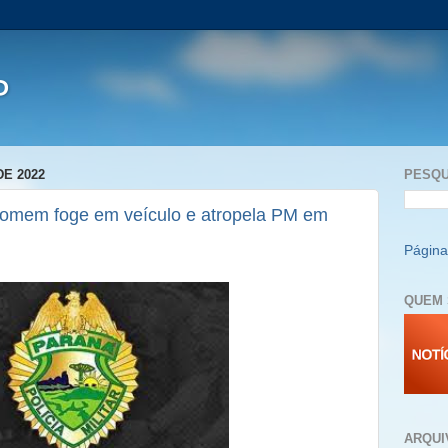
P
E 2022
PESQU
homem foge em veículo e atropela PM em
Página 
QUEM 
ARQUI