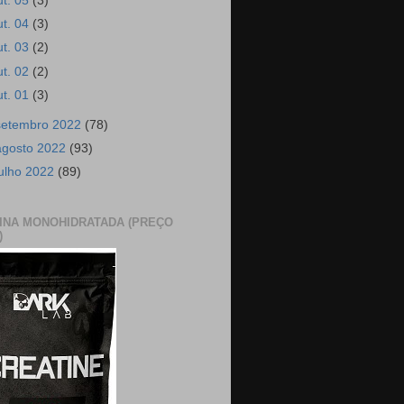
ut. 05
(3)
ut. 04
(3)
ut. 03
(2)
ut. 02
(2)
ut. 01
(3)
setembro 2022
(78)
agosto 2022
(93)
julho 2022
(89)
INA MONOHIDRATADA (PREÇO
)