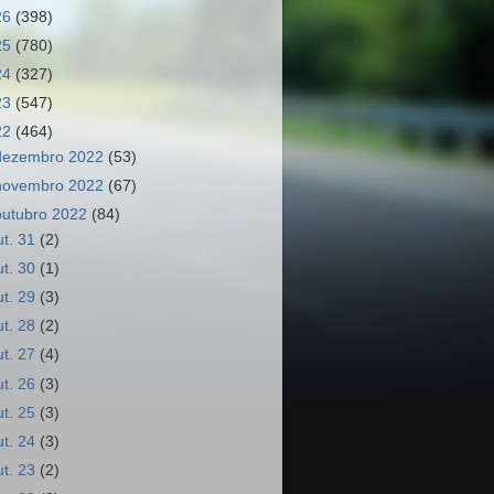
26
(398)
25
(780)
24
(327)
23
(547)
22
(464)
dezembro 2022
(53)
novembro 2022
(67)
outubro 2022
(84)
ut. 31
(2)
ut. 30
(1)
ut. 29
(3)
ut. 28
(2)
ut. 27
(4)
ut. 26
(3)
ut. 25
(3)
ut. 24
(3)
ut. 23
(2)