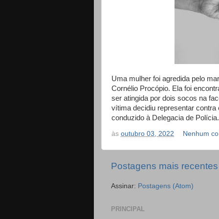
Uma mulher foi agredida pelo mar
Cornélio Procópio. Ela foi encont
ser atingida por dois socos na f
vítima decidiu representar contra
conduzido à Delegacia de Polícia.
às
outubro 03, 2022
Nenhum co
Postagens mais recentes
Assinar:
Postagens (Atom)
PRINCIPAL