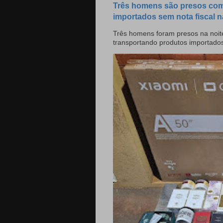
Três homens são presos com
importados sem nota fiscal n
Três homens foram presos na noite
transportando produtos importado