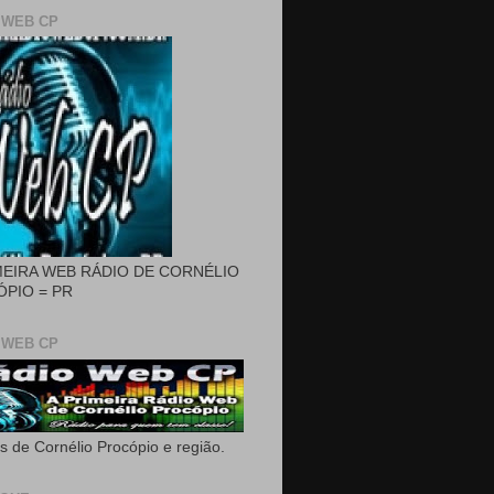
 WEB CP
MEIRA WEB RÁDIO DE CORNÉLIO
PIO = PR
 WEB CP
as de Cornélio Procópio e região.