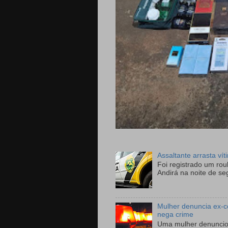
Assaltante arrasta ví
Foi registrado um ro
Andirá na noite de se
Mulher denuncia ex-c
nega crime
Uma mulher denunciou