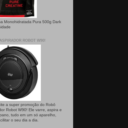
na Monohidratada Pura 500g Dark
nidade
ASPIRADOR ROBOT W90!
ite a super promoção do Robô
dor Robot W90! Ele varre, aspira e
pano, tudo em um só aparelho,
cilitar o seu dia a dia.