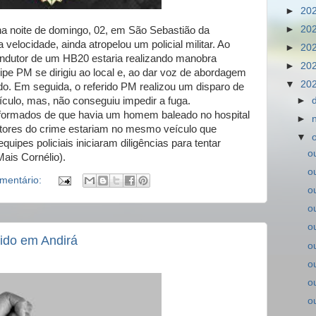
►
20
►
20
noite de domingo, 02, em São Sebastião da
 velocidade, ainda atropelou um policial militar. Ao
►
20
ondutor de um HB20 estaria realizando manobra
►
20
ipe PM se dirigiu ao local e, ao dar voz de abordagem
▼
20
elado. Em seguida, o referido PM realizou um disparo de
ículo, mas, não conseguiu impedir a fuga.
►
informados de que havia um homem baleado no hospital
►
tores do crime estariam no mesmo veículo que
▼
 equipes policiais iniciaram diligências para tentar
o
Mais Cornélio).
o
mentário:
o
o
o
ido em Andirá
o
o
o
o