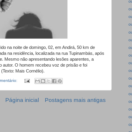
o
o
o
o
o
o
ido na noite de domingo, 02, em Andirá, 50 km de
o
rada na residência, localizada na rua Tupinambás, após
o
ace. Mesmo não apresentando lesões aparentes, a
o
 o autor. O homem recebeu voz de prisão e foi
o
 (Texto: Mais Cornélio).
o
mentário:
o
o
Página inicial
Postagens mais antigas
o
o
o
o