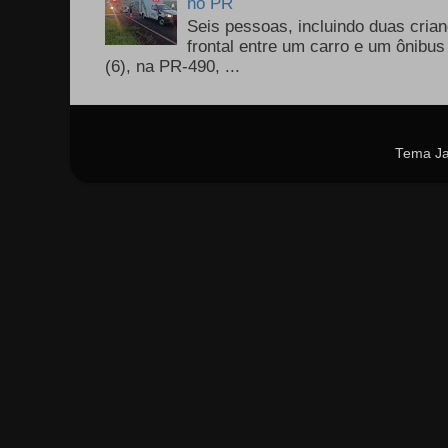
no PR
Seis pessoas, incluindo duas cri
frontal entre um carro e um ônib
(6), na PR-490, ...
Tema Ja