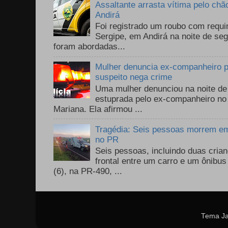
Assaltante arrasta vítima pelo chã
Andirá
Foi registrado um roubo com requi
Sergipe, em Andirá na noite de se
foram abordadas...
Mulher denuncia ex-companheiro p
suspeito nega crime
Uma mulher denunciou na noite de 
estuprada pelo ex-companheiro no
Mariana. Ela afirmou ...
Tragédia: Seis pessoas morrem em 
no PR
Seis pessoas, incluindo duas cri
frontal entre um carro e um ônib
(6), na PR-490, ...
Tema Ja