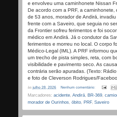
e envolveu uma caminhonete Nissan Fr
De acordo com a PRF, a caminhonete,
de 53 anos, morador de Andirá, invadiu 
frente com a Saveiro, que seguia no sen
da Frontier sofreu ferimentos e foi soco
médico em Andirá. Já o condutor da Sav
ferimentos e morreu no local. O corpo f
Médico-Legal (IML). A PRF informou qu
um trecho de pista simples, reta, com 
visibilidade e pavimento seco. As causa
contrária serão apuradas. (Texto: Rád
e foto de Cleverson Rodrigues/Faceboo
às
julho 28, 2026
Nenhum comentário:
Marcadores:
acidente
,
Andirá
,
BR-369
,
camio
morador de Ourinhos
,
óbito
,
PRF
,
Saveiro