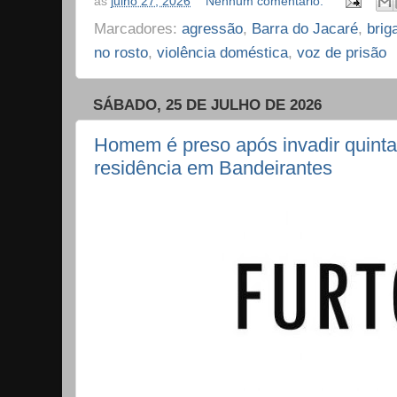
às
julho 27, 2026
Nenhum comentário:
Marcadores:
agressão
,
Barra do Jacaré
,
brig
no rosto
,
violência doméstica
,
voz de prisão
SÁBADO, 25 DE JULHO DE 2026
Homem é preso após invadir quintal
residência em Bandeirantes