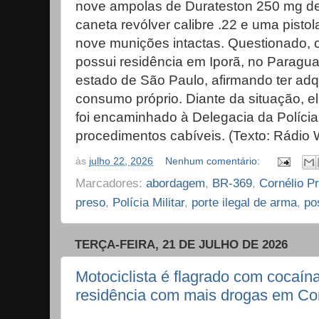
nove ampolas de Durateston 250 mg de
caneta revólver calibre .22 e uma pist
nove munições intactas. Questionado, o
possui residência em Iporã, no Paragua
estado de São Paulo, afirmando ter adqu
consumo próprio. Diante da situação, e
foi encaminhado à Delegacia da Polícia 
procedimentos cabíveis. (Texto: Rádio
às
julho 22, 2026
Nenhum comentário:
Marcadores:
abordagem
,
BR-369
,
Cornélio P
preso
,
Polícia Militar
,
porte ilegal de arma
,
po
TERÇA-FEIRA, 21 DE JULHO DE 2026
Motociclista é flagrado com cocaína
residência com mais drogas em Cor