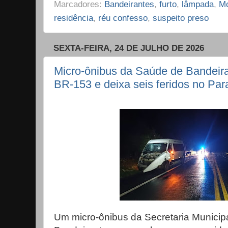
Marcadores:
Bandeirantes
,
furto
,
lâmpada
,
Mo
residência
,
réu confesso
,
suspeito preso
SEXTA-FEIRA, 24 DE JULHO DE 2026
Micro-ônibus da Saúde de Bandeira
BR-153 e deixa seis feridos no Par
Um micro-ônibus da Secretaria Municip