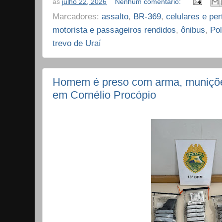
às
julho 22, 2026
Nenhum comentário:
Marcadores:
assalto
,
BR-369
,
celulares e pe
motorista e passageiros rendidos
,
ônibus
,
Pol
trevo de Uraí
Homem é preso com arma, muniçõe
em Cornélio Procópio