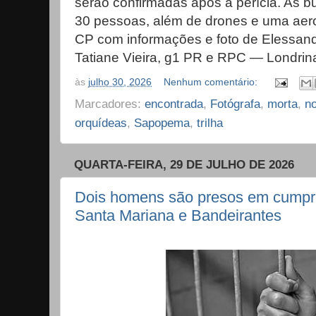
serão confirmadas após a perícia. As b
30 pessoas, além de drones e uma aer
CP com informações e foto de Elessand
Tatiane Vieira, g1 PR e RPC — Londrina
às
julho 30, 2026
Nenhum comentário:
Marcadores:
encontrada
,
Fotógrafa
,
morta
,
no
orquídeas
,
Sapopema
,
trilha
QUARTA-FEIRA, 29 DE JULHO DE 2026
Dois homens são presos em cump
Santa Mariana e Bandeirantes