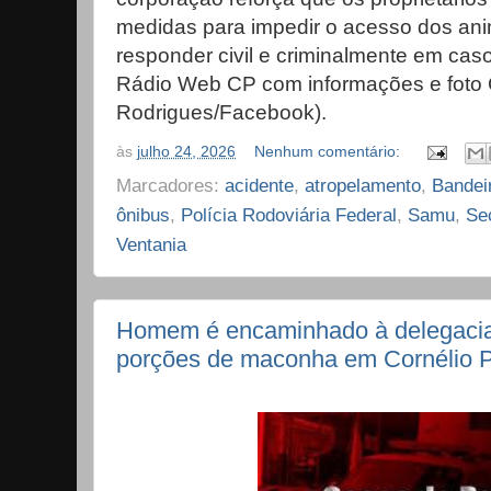
medidas para impedir o acesso dos an
responder civil e criminalmente em caso
Rádio Web CP com informações e foto 
Rodrigues/Facebook).
às
julho 24, 2026
Nenhum comentário:
Marcadores:
acidente
,
atropelamento
,
Bandei
ônibus
,
Polícia Rodoviária Federal
,
Samu
,
Se
Ventania
Homem é encaminhado à delegacia
porções de maconha em Cornélio 