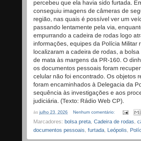
percebeu que ela havia sido furtada. Em
conseguiu imagens de câmeras de seg
região, nas quais é possível ver um veí
passando lentamente pela via, enquan
empurrando a cadeira de rodas logo at
informações, equipes da Polícia Militar
localizaram a cadeira de rodas, a bolsa
de mata às margens da PR-160. O dinhe
os documentos pessoais foram recuper
celular não foi encontrado. Os objetos 
foram encaminhados à Delegacia da Polí
sequência às investigações e aos proc
judiciária. (Texto: Rádio Web CP).
às
julho 23, 2026
Nenhum comentário:
Marcadores:
bolsa preta
,
Cadeira de rodas
,
c
documentos pessoais
,
furtada
,
Leópolis
,
Políc