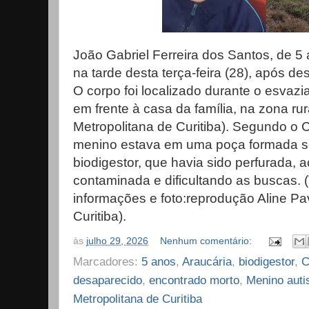
João Gabriel Ferreira dos Santos, de 5 
na tarde desta terça-feira (28), após d
O corpo foi localizado durante o esvaz
em frente à casa da família, na zona ru
Metropolitana de Curitiba). Segundo o 
menino estava em uma poça formada so
biodigestor, que havia sido perfurada,
contaminada e dificultando as buscas.
informações e foto:reprodução Aline P
Curitiba).
às
julho 29, 2026
Nenhum comentário:
Marcadores:
5 anos
,
Araucária
,
biodigestor
,
C
desaparecido
,
encontrado morto
,
Menino auti
Metropolitana de Curitiba