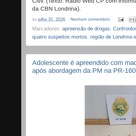
Civil. (Texto: Rádio Web CP com inform
da CBN Londrina).
às
julho 31, 2026
Nenhum comentário:
Marcadores:
apreensão de drogas
,
Confronto
quatro suspeitos mortos
,
região de Londrina 
Adolescente é apreendido com ma
após abordagem da PM na PR-160,