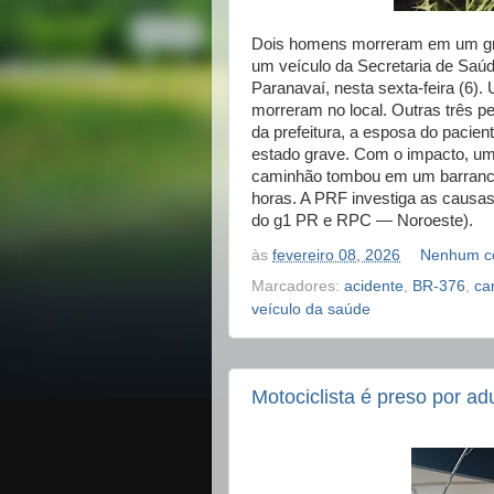
Dois homens morreram em um gra
um veículo da Secretaria de Saúd
Paranavaí, nesta sexta-feira (6).
morreram no local. Outras três pe
da prefeitura, a esposa do pacien
estado grave. Com o impacto, um 
caminhão tombou em um barranco,
horas. A PRF investiga as causa
do g1 PR e RPC — Noroeste).
às
fevereiro 08, 2026
Nenhum c
Marcadores:
acidente
,
BR-376
,
ca
veículo da saúde
Motociclista é preso por a