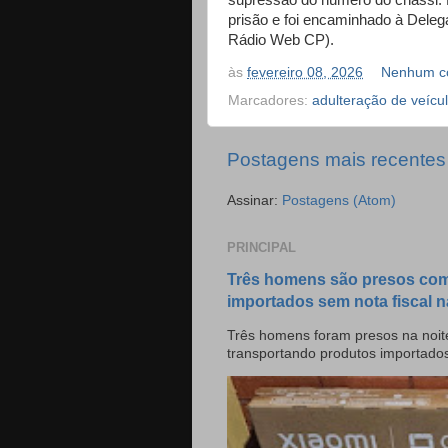
supressão do número do chassi. D
prisão e foi encaminhado à Delegac
Rádio Web CP).
às
fevereiro 08, 2026
Nenhum c
Marcadores:
adulteração de veícu
Postagens mais recentes
Assinar:
Postagens (Atom)
PRINCIPAL
Três homens são presos com
importados sem nota fiscal n
Três homens foram presos na noite
transportando produtos importado