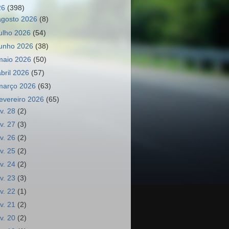
26
(398)
agosto 2026
(8)
julho 2026
(54)
junho 2026
(38)
maio 2026
(50)
abril 2026
(57)
março 2026
(63)
fevereiro 2026
(65)
ev. 28
(2)
ev. 27
(3)
ev. 26
(2)
ev. 25
(2)
ev. 24
(2)
ev. 23
(3)
ev. 22
(1)
ev. 21
(2)
ev. 20
(2)