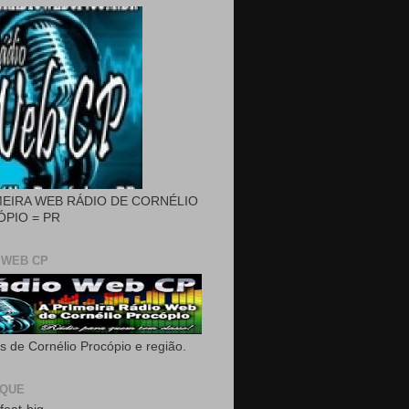
MEIRA WEB RÁDIO DE CORNÉLIO
PIO = PR
 WEB CP
as de Cornélio Procópio e região.
AQUE