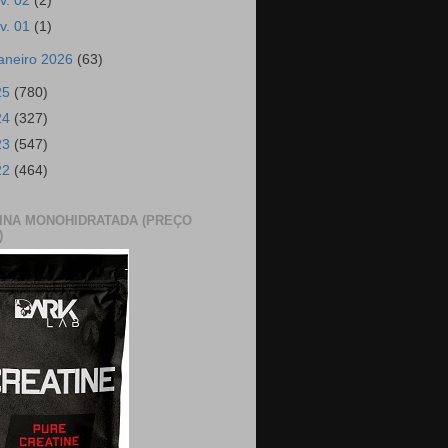
ev. 02
(2)
ev. 01
(1)
janeiro 2026
(63)
25
(780)
24
(327)
23
(547)
22
(464)
INA MONOHIDRATADA (PREÇO
)