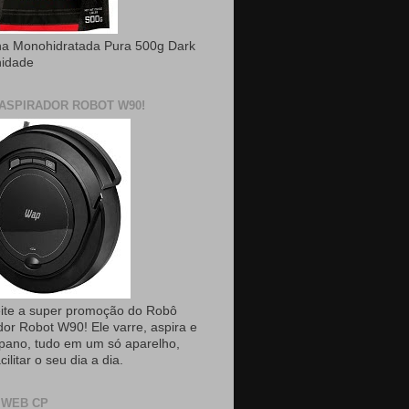
na Monohidratada Pura 500g Dark
nidade
ASPIRADOR ROBOT W90!
ite a super promoção do Robô
dor Robot W90! Ele varre, aspira e
pano, tudo em um só aparelho,
cilitar o seu dia a dia.
 WEB CP