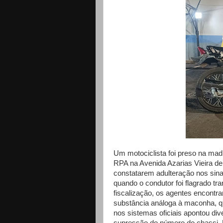
Um motociclista foi preso na mad
RPA na Avenida Azarias Vieira de
constatarem adulteração nos sina
quando o condutor foi flagrado t
fiscalização, os agentes encon
substância análoga à maconha, qu
nos sistemas oficiais apontou div