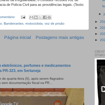
iante da irregularidade, o condutor recebeu voz de
f
ia de Polícia Civil para as providências legais. (Texto:
f
►
omentário:
►
20
lo
,
Bandeirantes
,
motociclista
,
voz de prisão
►
20
►
20
Página inicial
Postagens mais antigas
►
20
CREAT
ÓTIMO
 eletrônicos, perfumes e medicamentos
a PR-323, em Sertaneja
 de quarta-feira (5), após serem flagrados
s sem documentação fiscal na PR...