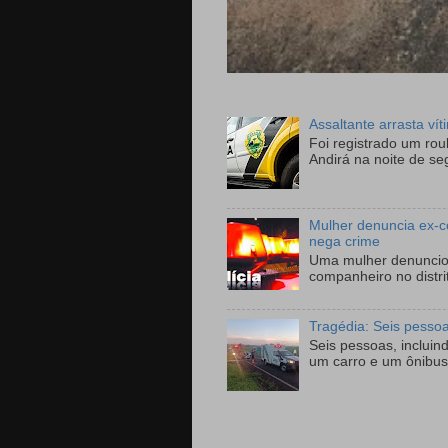
Assaltante arrasta ví
Foi registrado um ro
Andirá na noite de se
Mulher denuncia ex-c
nega crime
Uma mulher denunciou
companheiro no distri
Tragédia: Seis pesso
Seis pessoas, incluin
um carro e um ônibus