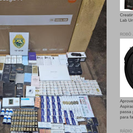
Creati
Lab U
ROBÔ 
Aprove
Aspira
passa 
para fa
RÁDIO