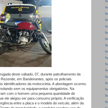
f
f
f
f
f
f
f
f
f
f
f
f
rugada deste sábado, 07, durante patrulhamento da
f
 Rezende, em Bandeirantes, após os policiais
f
is identificadores da motocicleta. A abordagem ocorreu
ransitando sem os equipamentos obrigatórios. Na
f
traram com o homem uma pequena quantidade de
f
e ele alegou ser para consumo próprio. A verificação
f
ergência entre a placa e o modelo do veículo, além da