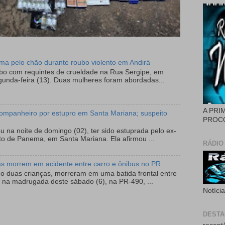
tima pelo chão durante roubo violento em Andirá
ubo com requintes de crueldade na Rua Sergipe, em
gunda-feira (13). Duas mulheres foram abordadas...
A PRI
ompanheiro por estupro em Santa Mariana; suspeito
PROCÓ
 na noite de domingo (02), ter sido estuprada pelo ex-
to de Panema, em Santa Mariana. Ela afirmou ...
RÁDIO
as morrem em acidente entre carro e ônibus no PR
do duas crianças, morreram em uma batida frontal entre
 na madrugada deste sábado (6), na PR-490, ...
Notíci
DEST