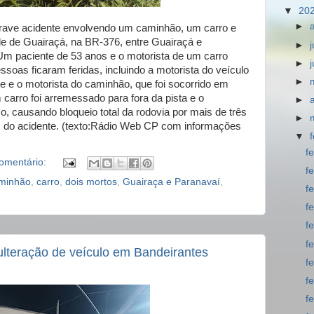
▼
20
►
ve acidente envolvendo um caminhão, um carro e
e de Guairaçá, na BR-376, entre Guairaçá e
►
 Um paciente de 53 anos e o motorista de um carro
►
ssoas ficaram feridas, incluindo a motorista do veículo
►
te e o motorista do caminhão, que foi socorrido em
carro foi arremessado para fora da pista e o
►
 causando bloqueio total da rodovia por mais de três
►
s do acidente. (texto:Rádio Web CP com informações
▼
f
omentário:
f
minhão
,
carro
,
dois mortos
,
Guairaça e Paranavaí
,
f
f
f
f
dulteração de veículo em Bandeirantes
f
f
f