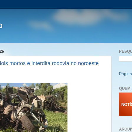
P
26
PESQU
ois mortos e interdita rodovia no noroeste
Página 
QUEM 
ARQUI