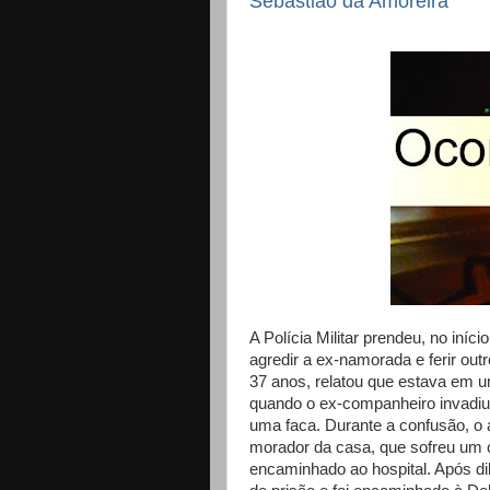
Sebastião da Amoreira
A Polícia Militar prendeu, no in
agredir a ex-namorada e ferir ou
37 anos, relatou que estava em u
quando o ex-companheiro invadiu
uma faca. Durante a confusão, o a
morador da casa, que sofreu um 
encaminhado ao hospital. Após di