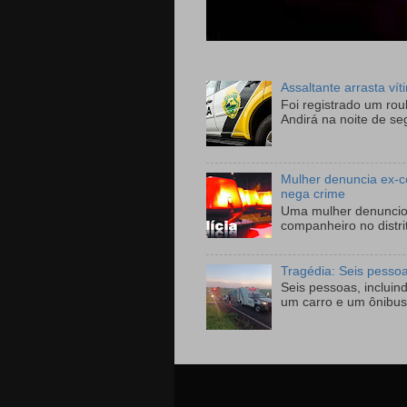
Assaltante arrasta ví
Foi registrado um ro
Andirá na noite de se
Mulher denuncia ex-c
nega crime
Uma mulher denunciou
companheiro no distri
Tragédia: Seis pesso
Seis pessoas, incluin
um carro e um ônibus