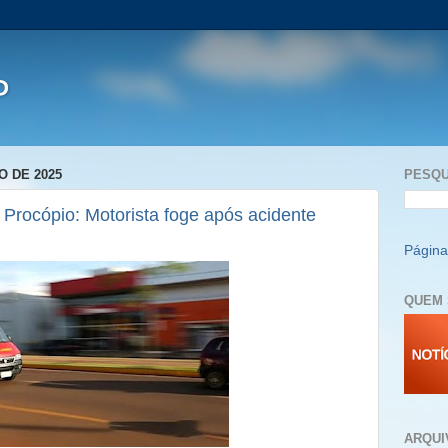
P
O DE 2025
PESQU
Procópio: Motorista foge após acidente
Página 
QUEM 
ARQUI