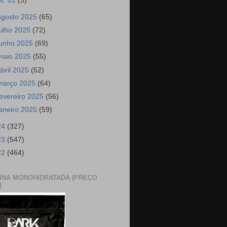
et. 01
(3)
agosto 2025
(65)
julho 2025
(72)
junho 2025
(69)
maio 2025
(55)
abril 2025
(52)
março 2025
(64)
fevereiro 2025
(56)
janeiro 2025
(59)
24
(327)
23
(547)
22
(464)
INA MONOHIDRATADA (PREÇO
)