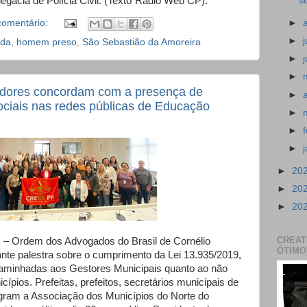
egacia de Polícia Civil. (Texto¨Rádio Web CP).
s
omentário:
►
►
ada
,
homem preso
,
São Sebastião da Amoreira
►
►
adores concordam com a presença de
►
ociais nas redes públicas de Educação
►
►
►
►
20
►
20
►
20
CREAT
 – Ordem dos Advogados do Brasil de Cornélio
ÓTIMO
ante palestra sobre o cumprimento da Lei 13.935/2019,
ncaminhadas aos Gestores Municipais quanto ao não
ípios. Prefeitas, prefeitos, secretários municipais de
ram a Associação dos Municípios do Norte do