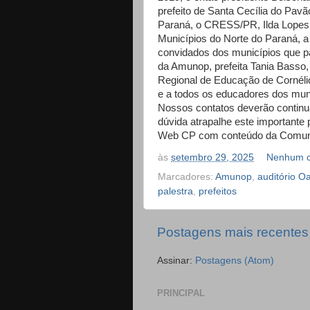
prefeito de Santa Cecília do Pavã
Paraná, o CRESS/PR, Ilda Lopes 
Municípios do Norte do Paraná, a
convidados dos municípios que pa
da Amunop, prefeita Tania Basso
Regional de Educação de Cornéli
e a todos os educadores dos muni
Nossos contatos deverão continu
dúvida atrapalhe este importante 
Web CP com conteúdo da Comuni
às
setembro 29, 2025
Nenhum c
Marcadores:
Amunop
,
auditório O
palestra
,
prefeitos
Postagens mais recentes
Assinar:
Postagens (Atom)
PRINCIPAL