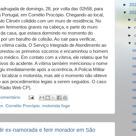
►
20
madrugada de domingo, 28, por volta das 02h58, para
▼
20
Portugal, em Cornélio Procópio. Chegando ao local,
►
ulo Citroën colidido com um muro de residência. No
m ferimentos graves na cabeça, e parte do muro
►
r da casa, que estava dormindo no momento do
►
 por um barulho de colisão. Ao sair para verificar,
▼
a vítima caída. O Serviço Integrado de Atendimento ao
s
restou os primeiros socorros e encaminhou o homem
o médico. Em contato com a vítima, ele relatou que foi
s
tivos do acidente. A vítima também mencionou o nome
s
giu imediatamente após a ocorrência. A Polícia Militar
s
 de localizar o motorista, mas até o momento não obteve
nto aos procedimentos legais a serem seguidos. O caso
s
: Rádio Web CP).
s
omentário:
s
s
en
,
Cornélio Procópio
,
motorista foge
s
s
r ex-namorada e ferir morador em São
s