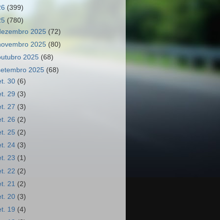
26
(399)
25
(780)
dezembro 2025
(72)
novembro 2025
(80)
outubro 2025
(68)
setembro 2025
(68)
et. 30
(6)
et. 29
(3)
et. 27
(3)
et. 26
(2)
et. 25
(2)
et. 24
(3)
et. 23
(1)
et. 22
(2)
et. 21
(2)
et. 20
(3)
et. 19
(4)