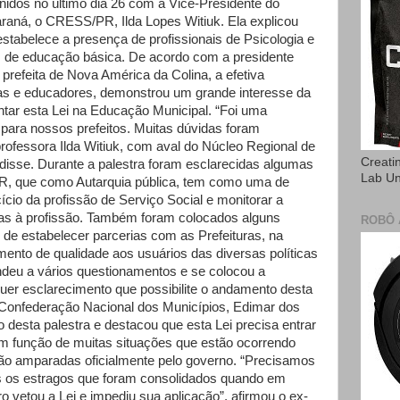
idos no último dia 26 com a Vice-Presidente do
raná, o CRESS/PR, Ilda Lopes Witiuk. Ela explicou
 estabelece a presença de profissionais de Psicologia e
s de educação básica. De acordo com a presidente
prefeita de Nova América da Colina, a efetiva
eitas e educadores, demonstrou um grande interesse da
ar esta Lei na Educação Municipal. “Foi uma
 para nossos prefeitos. Muitas dúvidas foram
rofessora Ilda Witiuk, com aval do Núcleo Regional de
Creati
disse. Durante a palestra foram esclarecidas algumas
Lab U
, que como Autarquia pública, tem como uma de
cício da profissão de Serviço Social e monitorar a
das à profissão. Também foram colocados alguns
ROBÔ 
de estabelecer parcerias com as Prefeituras, na
mento de qualidade aos usuários das diversas políticas
ondeu a vários questionamentos e se colocou a
er esclarecimento que possibilite o andamento desta
 Confederação Nacional dos Municípios, Edimar dos
 desta palestra e destacou que esta Lei precisa entrar
em função de muitas situações que estão ocorrendo
tão amparadas oficialmente pelo governo. “Precisamos
s os estragos que foram consolidados quando em
o vetou a Lei e impediu sua aplicação”, afirmou o ex-