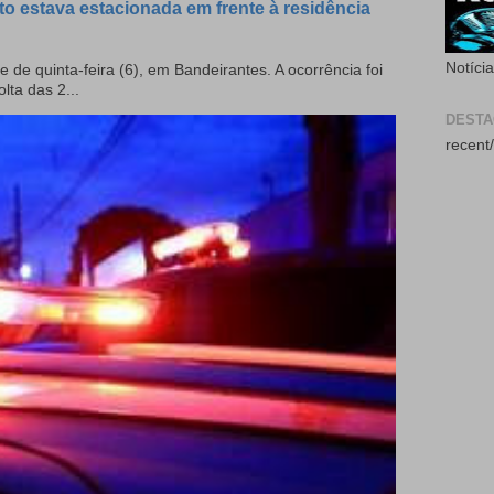
to estava estacionada em frente à residência
Notíci
e de quinta-feira (6), em Bandeirantes. A ocorrência foi
olta das 2...
DEST
recent/