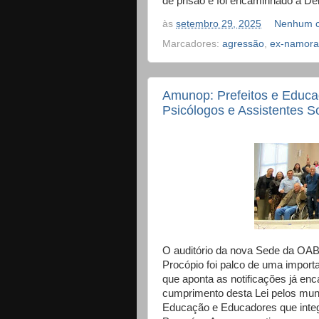
de prisão e foi encaminhado à Del
às
setembro 29, 2025
Nenhum c
Marcadores:
agressão
,
ex-namor
Amunop: Prefeitos e Educ
Psicólogos e Assistentes S
O auditório da nova Sede da OAB
Procópio foi palco de uma import
que aponta as notificações já e
cumprimento desta Lei pelos munic
Educação e Educadores que integ