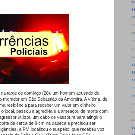
s
s
s
s
s
s
s
s
s
s
s
s
ício da tarde de domingo (28), um homem acusado de
s
tro morador em São Sebastião da Amoreira. A vítima, de
s
ma residência para receber um valor em dinheiro
 o local, passou a agredi-la e a ameaçou de morte com
s
gressor utilizou um cabo de vassoura para atingir o
s
corte de cerca de 8 cm na cabeça e precisou ser
s
ligências, a PM localizou o suspeito, que recebeu voz