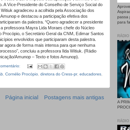
o. A Vice-Presidente do Conselho de Serviço Social do
Aprove
Witiuk agradeceu a acolhida pela Associação dos
Aspira
 Amunop e destacou a participação efetiva dos
passa 
rticiparam da palestra. “Quero agradecer a presidente
para fa
, a professora Mayra Lida Moraes chefe do Núcleo
o Procópio, o Secretário Geral da CNM, Edimar Santos
RÁDIO
cípios envolvidos que participaram desta palestra.
ar agora de forma mais intensa para que nenhuma
processo", concluiu a professora Ilda Witiuk. (Rádio
cação/Amunop – Texto e fotos Amunop).
omentário:
ab
,
Cornélio Procópio
,
diretora do Cress-pr
,
educadores
,
Página inicial
Postagens mais antigas
A PRI
PROCÓ
RÁDIO