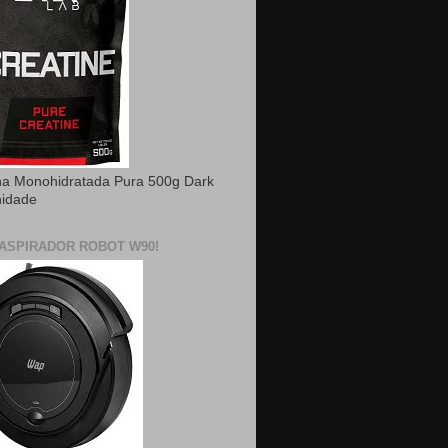
na Monohidratada Pura 500g Dark
nidade
ASPIRADOR ROBOT W90!