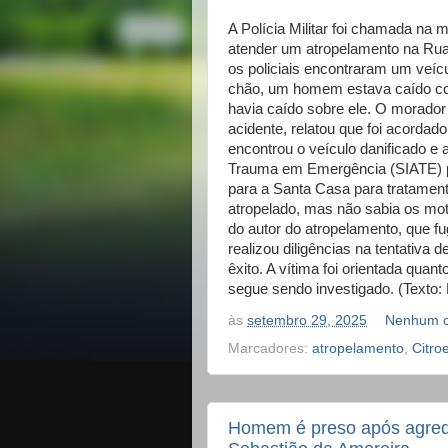
A Polícia Militar foi chamada na 
atender um atropelamento na Rua 
os policiais encontraram um veíc
chão, um homem estava caído co
havia caído sobre ele. O morado
acidente, relatou que foi acordado
encontrou o veículo danificado e 
Trauma em Emergência (SIATE) p
para a Santa Casa para tratament
atropelado, mas não sabia os mo
do autor do atropelamento, que fu
realizou diligências na tentativa
êxito. A vítima foi orientada qua
segue sendo investigado. (Texto
às
setembro 29, 2025
Nenhum c
Marcadores:
atropelamento
,
Citro
Homem é preso após agredi