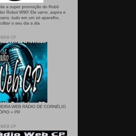
ite a super promoção do Robô
dor Robot W90! Ele varre, aspira e
pano, tudo em um só aparelho,
cilitar o seu dia a dia.
 WEB CP
MEIRA WEB RÁDIO DE CORNÉLIO
PIO = PR
 WEB CP