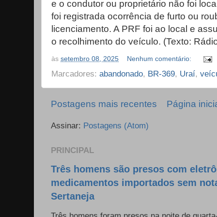
e o condutor ou proprietário não foi loc
foi registrada ocorrência de furto ou r
licenciamento. A PRF foi ao local e as
o recolhimento do veículo. (Texto: Rád
às
setembro 08, 2025
Nenhum comentário:
Marcadores:
abandonado
,
BR-369
,
Uraí
,
veíc
Postagens mais recentes
Página inici
Assinar:
Postagens (Atom)
PRINCIPAL
Três homens são presos com eletrô
medicamentos importados sem nota 
Sertaneja
Três homens foram presos na noite de quarta-