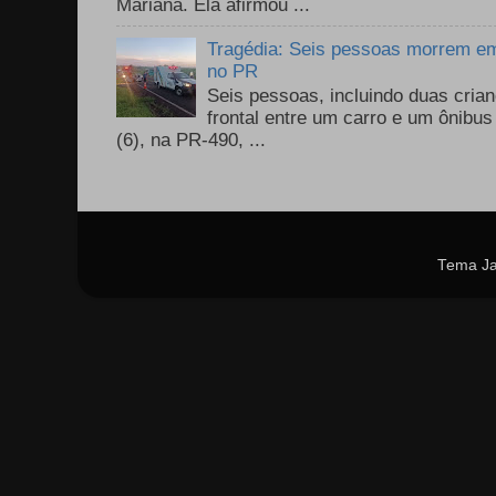
Mariana. Ela afirmou ...
Tragédia: Seis pessoas morrem em 
no PR
Seis pessoas, incluindo duas cri
frontal entre um carro e um ônib
(6), na PR-490, ...
Tema Ja