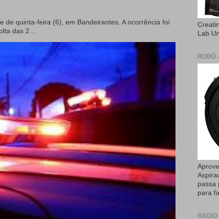
e de quinta-feira (6), em Bandeirantes. A ocorrência foi
Creati
olta das 2...
Lab U
ROBÔ 
Aprove
Aspira
passa 
para fa
RÁDIO