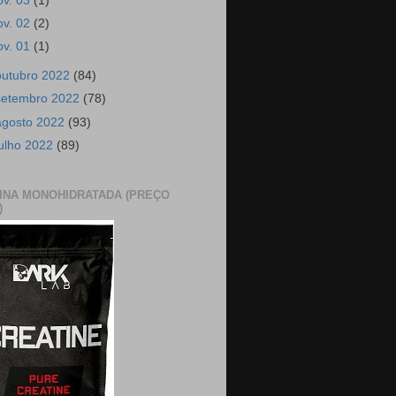
ov. 03
(1)
ov. 02
(2)
ov. 01
(1)
outubro 2022
(84)
setembro 2022
(78)
agosto 2022
(93)
julho 2022
(89)
INA MONOHIDRATADA (PREÇO
)