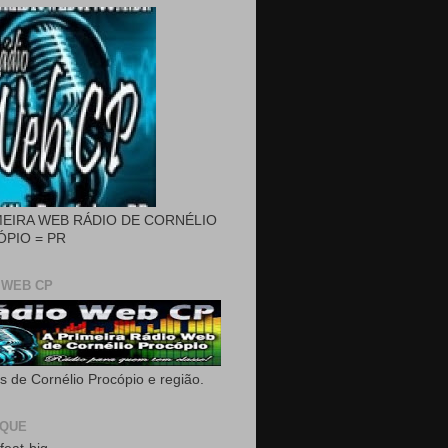
MEIRA WEB RÁDIO DE CORNÉLIO
PIO = PR
 WEB CP
as de Cornélio Procópio e região.
AQUE