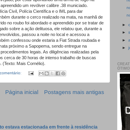
n
i apreendido um revólver calibre .38 municiado.
n
cia Civil, Polícia Científica e o IML para dar
n
mbém durante o cerco realizado na mata, na manhã de
ido no roubo foi abordado e apreendido por se tratar de
►
do sobre a ação delituosa, ele relatou que, durante a
►
envolvidos, passou a noite no local e acessou a
►
bém confessou onde estaria a Fiat Strada roubada e
 mata próximo a Sapopema, sendo entregue na
►
 procedimentos legais. As diligências realizadas pela
s cerca de 30 horas de intenso trabalho de buscas
. (Texto: Mais Cornélio).
CREAT
ÓTIMO
comentário:
Página inicial
Postagens mais antigas
to estava estacionada em frente à residência