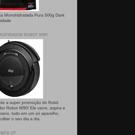
na Monohidratada Pura 500g Dark
nidade
ASPIRADOR ROBOT W90!
ite a super promoção do Robô
dor Robot W90! Ele varre, aspira e
pano, tudo em um só aparelho,
cilitar o seu dia a dia.
 WEB CP