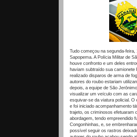
Tudo começou na segunda-feira, 
Sapopema. A Polícia Militar de S
houve confronto e um deles entro
haviam subtraído sua camionete 
realizado disparos de arma de fo
autores do roubo estariam utiliz
depois, a equipe de São Jerônimo
visualizar um veículo com as cara
esquivar-se da viatura policial. O
e foi iniciado acompanhamento tá
trajeto, os criminosos efetuaram d
abordagem, tendo empreendido fu
Congonhinhas, e, se embrenhara
possível seguir os rastros deixad
autores do roubo acabou sendo a