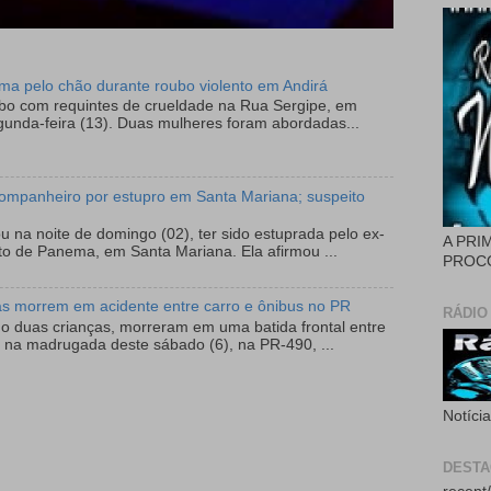
tima pelo chão durante roubo violento em Andirá
ubo com requintes de crueldade na Rua Sergipe, em
gunda-feira (13). Duas mulheres foram abordadas...
ompanheiro por estupro em Santa Mariana; suspeito
 na noite de domingo (02), ter sido estuprada pelo ex-
A PRI
to de Panema, em Santa Mariana. Ela afirmou ...
PROCÓ
as morrem em acidente entre carro e ônibus no PR
RÁDIO
do duas crianças, morreram em uma batida frontal entre
 na madrugada deste sábado (6), na PR-490, ...
Notíci
DEST