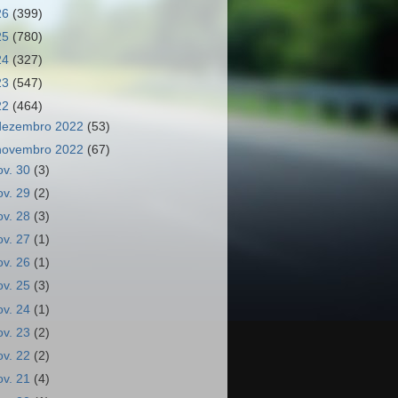
26
(399)
25
(780)
24
(327)
23
(547)
22
(464)
dezembro 2022
(53)
novembro 2022
(67)
ov. 30
(3)
ov. 29
(2)
ov. 28
(3)
ov. 27
(1)
ov. 26
(1)
ov. 25
(3)
ov. 24
(1)
ov. 23
(2)
ov. 22
(2)
ov. 21
(4)