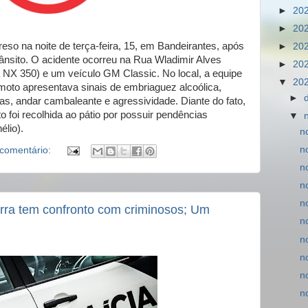
►
20
►
20
eso na noite de terça-feira, 15, em Bandeirantes, após
►
20
ânsito. O acidente ocorreu na Rua Wladimir Alves
►
20
 NX 350) e um veículo GM Classic. No local, a equipe
▼
20
oto apresentava sinais de embriaguez alcoólica,
►
as, andar cambaleante e agressividade. Diante do fato,
o foi recolhida ao pátio por possuir pendências
▼
élio).
n
n
comentário:
n
n
n
ra tem confronto com criminosos; Um
n
n
n
n
n