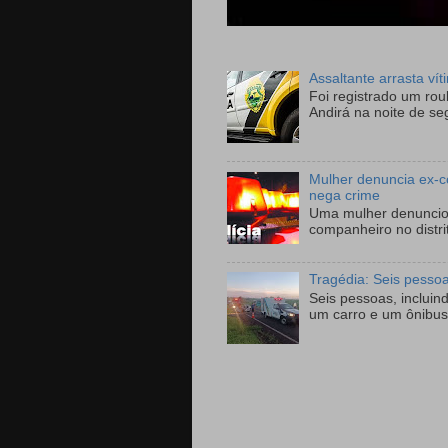
Assaltante arrasta ví
Foi registrado um ro
Andirá na noite de se
Mulher denuncia ex-c
nega crime
Uma mulher denunciou
companheiro no distri
Tragédia: Seis pesso
Seis pessoas, incluin
um carro e um ônibus