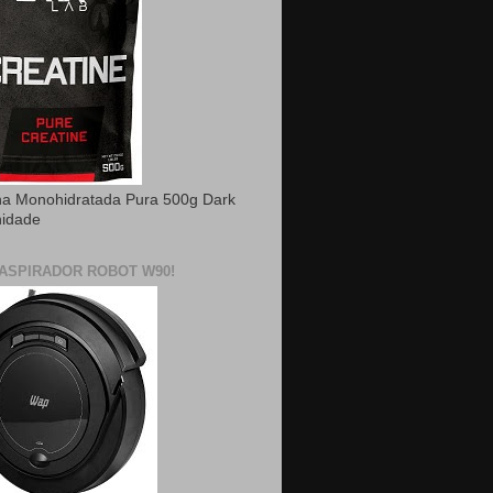
na Monohidratada Pura 500g Dark
nidade
ASPIRADOR ROBOT W90!