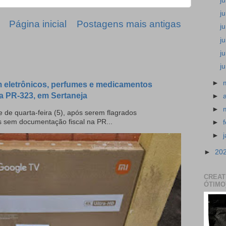
j
j
Página inicial
Postagens mais antigas
j
j
j
j
►
 eletrônicos, perfumes e medicamentos
a PR-323, em Sertaneja
►
►
 de quarta-feira (5), após serem flagrados
s sem documentação fiscal na PR...
►
►
►
20
CREAT
ÓTIMO