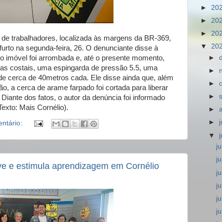
►
20
►
20
►
20
 de trabalhadores, localizada às margens da BR-369,
▼
20
 furto na segunda-feira, 26. O denunciante disse à
o imóvel foi arrombada e, até o presente momento,
►
iras costais, uma espingarda de pressão 5.5, uma
►
 de cerca de 40metros cada. Ele disse ainda que, além
►
, a cerca de arame farpado foi cortada para liberar
►
 Diante dos fatos, o autor da denúncia foi informado
Texto: Mais Cornélio).
►
►
ntário:
▼
j
j
ve e estimula aprendizagem em Cornélio
j
j
j
j