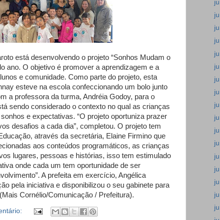
j
j
j
j
j
roto está desenvolvendo o projeto “Sonhos Mudam o
j
 ano. O objetivo é promover a aprendizagem e a
lunos e comunidade. Como parte do projeto, esta
j
nnay esteve na escola confeccionando um bolo junto
j
m a professora da turma, Andréia Godoy, para o
j
stá sendo considerado o contexto no qual as crianças
 sonhos e expectativas. “O projeto oportuniza prazer
j
vos desafios a cada dia”, completou. O projeto tem
j
Educação, através da secretária, Elaine Firmino que
j
irecionadas aos conteúdos programáticos, as crianças
vos lugares, pessoas e histórias, isso tem estimulado
j
ativa onde cada um tem oportunidade de ser
j
volvimento”. A prefeita em exercício, Angélica
j
ão pela iniciativa e disponibilizou o seu gabinete para
j
(Mais Cornélio/Comunicação / Prefeitura).
j
ntário: