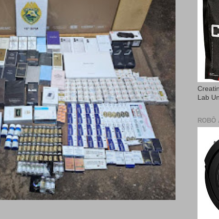
Creati
Lab U
ROBÔ 