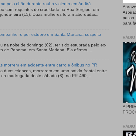
tima pelo chão durante roubo violento em Andirá
Aprove
ubo com requintes de crueldade na Rua Sergipe, em
Aspira
gunda-feira (13). Duas mulheres foram abordadas...
passa 
para fa
ompanheiro por estupro em Santa Mariana; suspeito
RÁDIO
 na noite de domingo (02), ter sido estuprada pelo ex-
to de Panema, em Santa Mariana. Ela afirmou ...
as morrem em acidente entre carro e ônibus no PR
do duas crianças, morreram em uma batida frontal entre
 na madrugada deste sábado (6), na PR-490, ...
A PRI
PROCÓ
RÁDIO