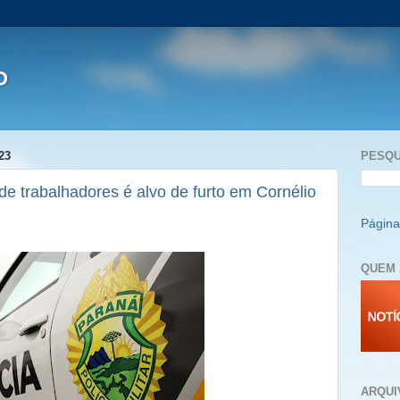
P
23
PESQU
de trabalhadores é alvo de furto em Cornélio
Página 
QUEM 
ARQUI