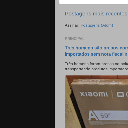
Postagens mais recentes
Assinar:
Postagens (Atom)
PRINCIPAL
Três homens são presos com
importados sem nota fiscal n
Três homens foram presos na noite
transportando produtos importado