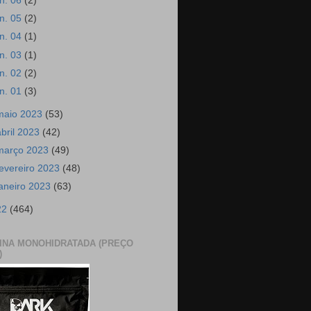
un. 06
(2)
un. 05
(2)
un. 04
(1)
un. 03
(1)
un. 02
(2)
un. 01
(3)
maio 2023
(53)
abril 2023
(42)
março 2023
(49)
fevereiro 2023
(48)
janeiro 2023
(63)
22
(464)
INA MONOHIDRATADA (PREÇO
)