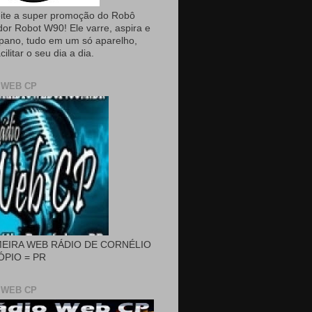
ite a super promoção do Robô
dor Robot W90! Ele varre, aspira e
pano, tudo em um só aparelho,
cilitar o seu dia a dia.
 WEB CP
MEIRA WEB RÁDIO DE CORNÉLIO
PIO = PR
 WEB CP