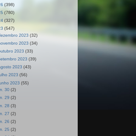
26
(398)
25
(780)
24
(327)
23
(547)
dezembro 2023
(32)
novembro 2023
(34)
outubro 2023
(33)
setembro 2023
(39)
agosto 2023
(43)
julho 2023
(56)
junho 2023
(55)
un. 30
(2)
un. 29
(2)
un. 28
(3)
un. 27
(2)
un. 26
(2)
un. 25
(2)