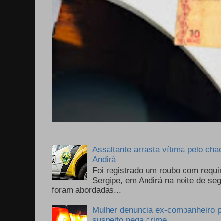
Assaltante arrasta vítima pelo chã
Andirá
Foi registrado um roubo com requi
Sergipe, em Andirá na noite de se
foram abordadas...
Mulher denuncia ex-companheiro p
suspeito nega crime