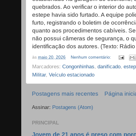
quebrados. Ao verificar o interior do a
estepe havia sido furtado. A equipe pol
furto, registrando o boletim de ocorrênc
quanto aos procedimentos cabíveis. Se
não possui câmeras de segurança, o que
identificação dos autores. (Texto: Rádi
às
maio 20, 2026
Nenhum comentário:
Marcadores:
Congonhinhas
,
danificado
,
estep
Militar
,
Veículo estacionado
Postagens mais recentes
Página inici
Assinar:
Postagens (Atom)
PRINCIPAL
Jovem de 21 anos é preso com por