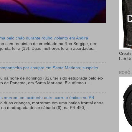
tima pelo chão durante roubo violento em Andirá
ubo com requintes de crueldade na Rua Sergipe, em
gunda-feira (13). Duas mulheres foram abordadas...
Creati
Lab U
ompanheiro por estupro em Santa Mariana; suspeito
ROBÔ 
 na noite de domingo (02), ter sido estuprada pelo ex-
to de Panema, em Santa Mariana. Ela afirmou ...
as morrem em acidente entre carro e ônibus no PR
do duas crianças, morreram em uma batida frontal entre
 na madrugada deste sábado (6), na PR-490, ...