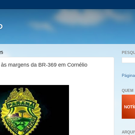
P
25
PESQU
 às margens da BR-369 em Cornélio
Página 
QUEM 
ARQUI