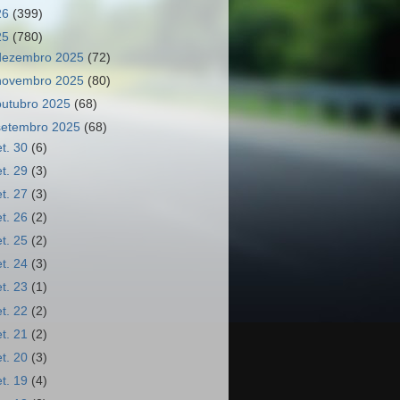
26
(399)
25
(780)
dezembro 2025
(72)
novembro 2025
(80)
outubro 2025
(68)
setembro 2025
(68)
et. 30
(6)
et. 29
(3)
et. 27
(3)
et. 26
(2)
et. 25
(2)
et. 24
(3)
et. 23
(1)
et. 22
(2)
et. 21
(2)
et. 20
(3)
et. 19
(4)