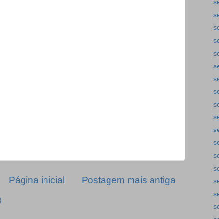
s
s
s
s
s
s
s
s
s
s
s
s
s
s
Página inicial
Postagem mais antiga
s
s
)
s