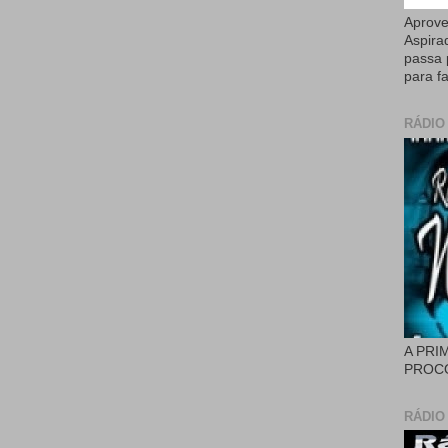
Aprove
Aspira
passa 
para fa
RÁDIO
A PRI
PROCÓ
RÁDIO