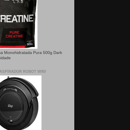
na Monohidratada Pura 500g Dark
nidade
ASPIRADOR ROBOT W90!