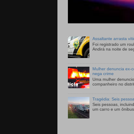
Assaltante arrasta ví
Foi registrado um ro
Andirá na noite de se
Mulher denuncia ex-c
nega crime
Uma mulher denunciou
companheiro no distri
Tragédia: Seis pesso
Seis pessoas, incluin
um carro e um ônibus