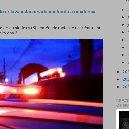
s
►
to estava estacionada em frente à residência
►
►
e de quinta-feira (6), em Bandeirantes. A ocorrência foi
►
olta das 2...
►
►
►
►
►
20
►
20
►
20
CREAT
ÓTIMO