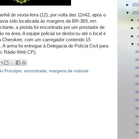
►
20
▼
20
manhã de sexta-feira (12), por volta das 11h42, após o
►
havia sido localizada às margens da BR-369, em
citante, a pistola foi encontrada por um prestador de
►
 na área. A equipe policial se deslocou até o local e
►
a Cherokee, com um carregador contendo 15
▼
A arma foi entregue à Delegacia de Polícia Civil para
s
to: Rádio Web CP).
s
s
io Procópio
,
encontrada
,
margens de rodovia
s
s
s
s
s
s
s
s