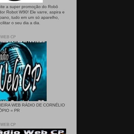
ite a super promoção do Robô
dor Robot W90! Ele varre, aspira e
pano, tudo em um só aparelho,
cilitar o seu dia a dia.
 WEB CP
MEIRA WEB RÁDIO DE CORNÉLIO
PIO = PR
 WEB CP