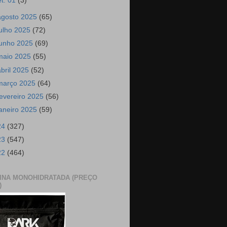
et. 01
(3)
agosto 2025
(65)
julho 2025
(72)
junho 2025
(69)
maio 2025
(55)
abril 2025
(52)
março 2025
(64)
fevereiro 2025
(56)
janeiro 2025
(59)
24
(327)
23
(547)
22
(464)
INA MONOHIDRATADA (PREÇO
)