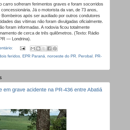
do carro sofreram ferimentos graves e foram socorridos
 concessionária. Já o motorista da van, de 73 anos,
 Bombeiros após ser auxiliado por outros condutores
tidades das vítimas não foram divulgadas oficialmente.
 foram informadas. A rodovia ficou totalmente
amento de cerca de três quilômetros. (Texto: Rádio
PR — Londrina).
ntário:
dois feridos
,
EPR Paraná
,
noroeste do PR
,
Perobal
,
PR-
6
e em grave acidente na PR-436 entre Abatiá