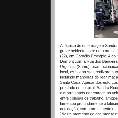
A técnica de enfermagem Sandra
grave acidente entre uma motocic
(22), em Cornélio Procópio. A co
Dumont com a Rua dos Bandeiran
Urgência (Samu) foram acionadas
local, os socorristas realizaram 
incluindo manobras de reanimaçã
Santa Casa. Apesar dos esforços
prestado no hospital, Sandra Rodr
e morreu após dar entrada na uni
entre colegas de trabalho, amigos
lamentou profundamente o faleci
dedicação, comprometimento e con
"Neste momento de dor, manifest