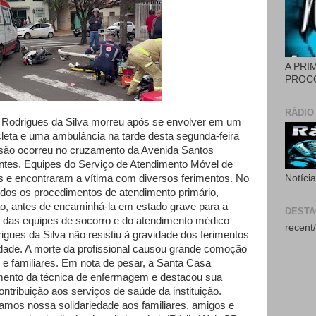
A PRI
PROCÓ
RÁDIO
 Rodrigues da Silva morreu após se envolver em um
leta e uma ambulância na tarde desta segunda-feira
lisão ocorreu no cruzamento da Avenida Santos
tes. Equipes do Serviço de Atendimento Móvel de
 e encontraram a vítima com diversos ferimentos. No
Notíci
todos os procedimentos de atendimento primário,
o, antes de encaminhá-la em estado grave para a
DEST
 das equipes de socorro e do atendimento médico
recent/
igues da Silva não resistiu à gravidade dos ferimentos
dade. A morte da profissional causou grande comoção
 e familiares. Em nota de pesar, a Santa Casa
mento da técnica de enfermagem e destacou sua
tribuição aos serviços de saúde da instituição.
amos nossa solidariedade aos familiares, amigos e