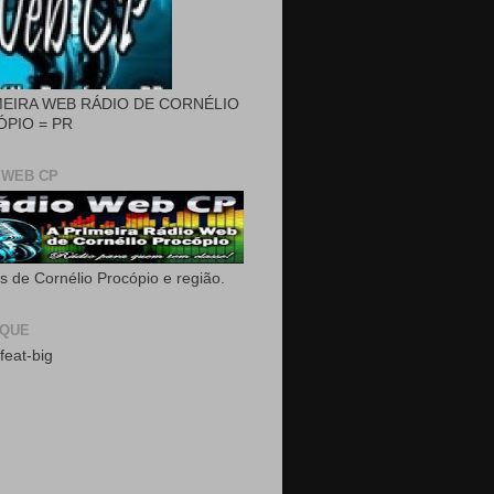
MEIRA WEB RÁDIO DE CORNÉLIO
PIO = PR
 WEB CP
as de Cornélio Procópio e região.
AQUE
feat-big