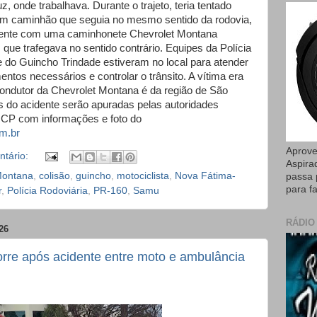
 onde trabalhava. Durante o trajeto, teria tentado
um caminhão que seguia no mesmo sentido da rodovia,
mente com uma caminhonete Chevrolet Montana
, que trafegava no sentido contrário. Equipes da Polícia
 e do Guincho Trindade estiveram no local para atender
entos necessários e controlar o trânsito. A vítima era
ondutor da Chevrolet Montana é da região de São
 do acidente serão apuradas pelas autoridades
 CP com informações e foto do
m.br
Aprove
tário:
Aspira
Montana
,
colisão
,
guincho
,
motociclista
,
Nova Fátima-
passa 
para fa
r
,
Polícia Rodoviária
,
PR-160
,
Samu
RÁDIO
26
re após acidente entre moto e ambulância