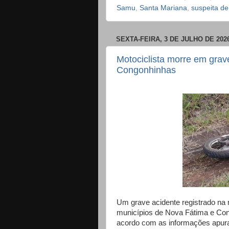
Samu
,
Santa Mariana
,
suspeita de
SEXTA-FEIRA, 3 DE JULHO DE 202
Motociclista morre em grav
Congonhinhas
Um grave acidente registrado na 
municípios de Nova Fátima e Con
acordo com as informações apurad