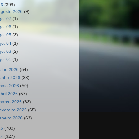
26
(399)
agosto 2026
(9)
go. 07
(1)
go. 06
(1)
go. 05
(3)
go. 04
(1)
go. 03
(2)
go. 01
(1)
julho 2026
(54)
junho 2026
(38)
maio 2026
(50)
abril 2026
(57)
março 2026
(63)
fevereiro 2026
(65)
janeiro 2026
(63)
25
(780)
24
(327)