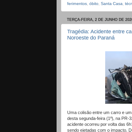
ferimentos
,
óbito
,
Santa Casa
,
téc
TERÇA-FEIRA, 2 DE JUNHO DE 202
Tragédia: Acidente entre ca
Noroeste do Paraná
Uma colisão entre um carro e um
desta segunda-feira (1º), na PR-3
acidente ocorreu por volta das 6h
sendo ejetadas com o impacto. 