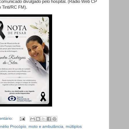
 comunicado divulgado pelo hospital. (Rádio Web CP
 Tinti/RC FM).
ntário:
nélio Procópio
,
moto e ambulância
,
múltiplos