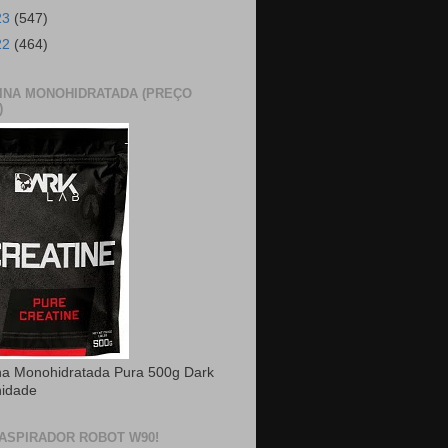
23
(547)
22
(464)
INA MONOHIDRATADA (PREÇO
)
na Monohidratada Pura 500g Dark
nidade
ASPIRADOR ROBOT W90!