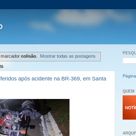
P
PESQU
 marcador
colisão
.
Mostrar todas as postagens
26
Página 
am feridos após acidente na BR-369, em Santa
QUEM 
ARQUI