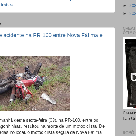
 fratura
►
20
►
20
6
CREAT
ÓTIMO
e acidente na PR-160 entre Nova Fátima e
Creati
Lab U
manhã desta sexta-feira (03), na PR-160, entre os
gonhinhas, resultou na morte de um motociclista. De
as no local, o motociclista seguia de Nova Fátima
ROBÔ 