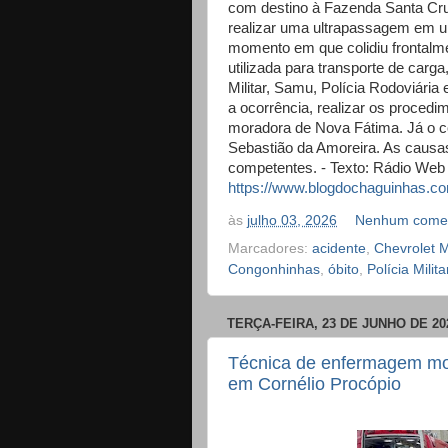
com destino à Fazenda Santa Cruz,
realizar uma ultrapassagem em 
momento em que colidiu frontal
utilizada para transporte de carga
Militar, Samu, Polícia Rodoviária
a ocorrência, realizar os procedim
moradora de Nova Fátima. Já o c
Sebastião da Amoreira. As causas
competentes. - Texto: Rádio Web
https://www.blogdochaguinhas.co
às
julho 03, 2026
Nenhum comen
Marcadores:
acidente
,
Chevrolet 
Congonhinhas
,
óbito
,
Polícia Milita
TERÇA-FEIRA, 23 DE JUNHO DE 20
Técnica de enfermagem mor
em Cornélio Procópio