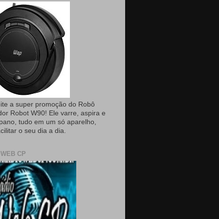
ite a super promoção do Robô
dor Robot W90! Ele varre, aspira e
pano, tudo em um só aparelho,
cilitar o seu dia a dia.
 WEB CP