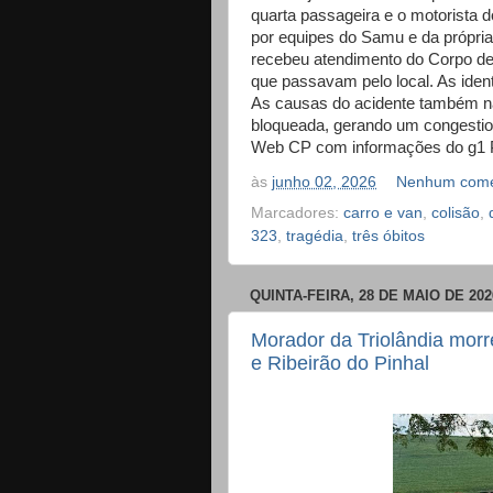
quarta passageira e o motorista 
por equipes do Samu e da própria
recebeu atendimento do Corpo de
que passavam pelo local. As iden
As causas do acidente também não
bloqueada, gerando um congestion
Web CP com informações do g1 
às
junho 02, 2026
Nenhum come
Marcadores:
carro e van
,
colisão
,
323
,
tragédia
,
três óbitos
QUINTA-FEIRA, 28 DE MAIO DE 202
Morador da Triolândia morr
e Ribeirão do Pinhal