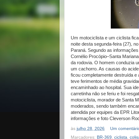
Um motociclista e um ciclista fic
noite desta segunda-feira (27), 
Paraná. Segundo as informações a
Cornélio Procópio–Santa Mariana 
da rodovia. O homem conduzia um
um cachorro. As causas do aciden
ficou completamente destruída e 
teve ferimentos de média gravida
encaminhado ao hospital. Sua ide
carretinha não se feriu e foi res
motociclista, morador de Santa M
moderados, sendo também encami
atendida por equipes da EPR Lit
informações e foto Cleverson Ro
às
julho 28, 2026
Um comentári
Marcadores:
BR-369
,
ciclista
,
coli