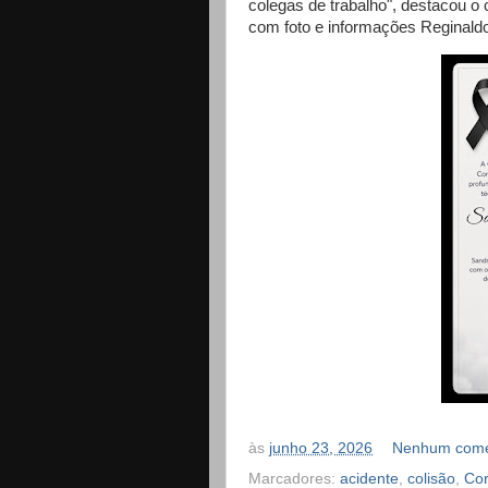
colegas de trabalho", destacou o
com foto e informações Reginaldo
às
junho 23, 2026
Nenhum come
Marcadores:
acidente
,
colisão
,
Cor