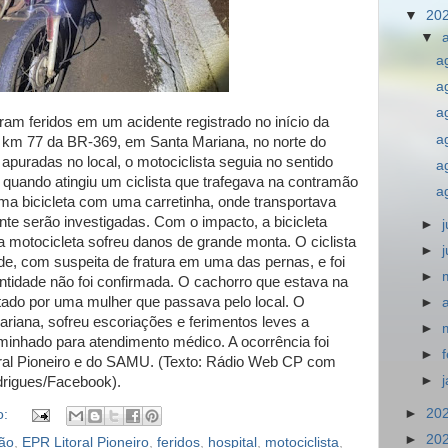
▼
20
▼
a
a
a
aram feridos em um acidente registrado no início da
a
no km 77 da BR-369, em Santa Mariana, no norte do
puradas no local, o motociclista seguia no sentido
a
quando atingiu um ciclista que trafegava na contramão
a
a bicicleta com uma carretinha, onde transportava
te serão investigadas. Com o impacto, a bicicleta
►
a motocicleta sofreu danos de grande monta. O ciclista
►
de, com suspeita de fratura em uma das pernas, e foi
►
ntidade não foi confirmada. O cachorro que estava na
gatado por uma mulher que passava pelo local. O
►
ariana, sofreu escoriações e ferimentos leves a
►
nhado para atendimento médico. A ocorrência foi
►
oral Pioneiro e do SAMU. (Texto: Rádio Web CP com
►
drigues/Facebook).
►
20
o:
►
20
são
,
EPR Litoral Pioneiro
,
feridos
,
hospital
,
motociclista
,