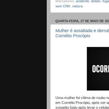
Marcadores:
acidente
,
detido
,
fug
sem CNH
,
viatura
QUARTA-FEIRA, 27 DE MAIO DE 20
Mulher é assaltada e derr
Cornélio Procópio
Uma mulher foi vítima de roubo n
em Cornélio Procópio, após se
suspeito fugiu após levar o celula