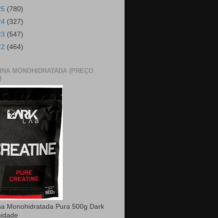
25
(780)
24
(327)
23
(547)
22
(464)
INA MONOHIDRATADA (PREÇO
)
na Monohidratada Pura 500g Dark
nidade