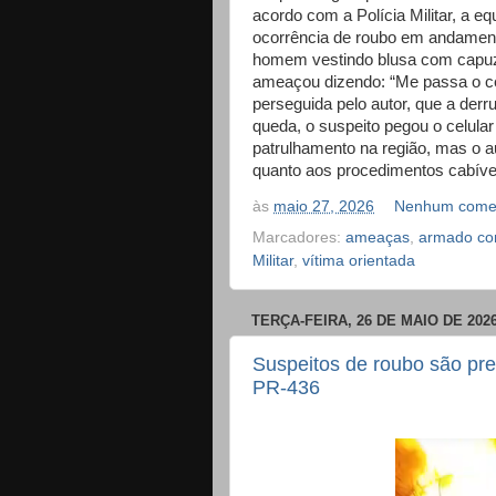
acordo com a Polícia Militar, a e
ocorrência de roubo em andamento
homem vestindo blusa com capuz
ameaçou dizendo: “Me passa o celu
perseguida pelo autor, que a der
queda, o suspeito pegou o celular d
patrulhamento na região, mas o au
quanto aos procedimentos cabíve
às
maio 27, 2026
Nenhum comen
Marcadores:
ameaças
,
armado co
Militar
,
vítima orientada
TERÇA-FEIRA, 26 DE MAIO DE 202
Suspeitos de roubo são pr
PR-436