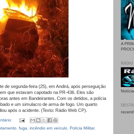
A PRI
PROCÓ
RÁDIO
e de segunda-feira (25), em Andirá, após perseguição
Notíci
ro em que estavam capotado na PR-436. Eles são
oras antes em Bandeirantes. Com os detidos, a polícia
oubado e um simulacro de arma de fogo. Um quarto
DEST
ndiou após o acidente. (Texto: Rádio Web CP).
recent/
tário:
otamento
,
fuga
,
incêndio em veículo
,
Polícia Militar
,