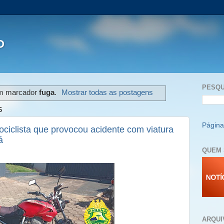
P
PESQU
om marcador
fuga
.
Mostrar todas as postagens
6
Página 
otociclista que provocou acidente com viatura
á
QUEM 
ARQUI