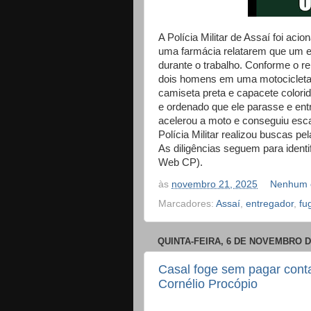
A Polícia Militar de Assaí foi acio
uma farmácia relatarem que um en
durante o trabalho. Conforme o rel
dois homens em uma motocicleta
camiseta preta e capacete colori
e ordenado que ele parasse e ent
acelerou a moto e conseguiu esca
Polícia Militar realizou buscas p
As diligências seguem para identif
Web CP).
às
novembro 21, 2025
Nenhum 
Marcadores:
Assaí
,
entregador
,
fu
QUINTA-FEIRA, 6 DE NOVEMBRO D
Casal foge sem pagar cont
Cornélio Procópio