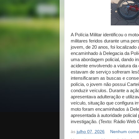
A Polícia Militar identificou o mot
militares feridos durante uma pe
jovem, de 20 anos, foi localizado 
encaminhado à Delegacia da Políc
uma abordagem policial, dando i
acidente envolvendo a viatura da 
estavam de serviço sofreram lesõ
intensificaram as buscas e conse
polícia, o jovem não possui Cart
conduzir veículos. Durante a açã
apresentava adulteração e utiliza
veículo, situação que configura ir
moto foram encaminhados à Delegac
apresentada à autoridade policia
investigação. (Texto: Rádio Web 
às
julho 07, 2026
Nenhum comen