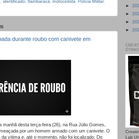
a
,
identificado
,
Itambaracá
,
motociclista
,
Polícia Militar
,
►
20
►
20
►
20
26
►
20
ubada durante roubo com canivete em
CREAT
ÓTIMO
a manhã desta terça-feira (26), na Rua Júlio Gomes,
r ameaçada por um homem armado com um canivete. O
Creati
r da vítima e, até o momento, não foi localizado. De
Lab U