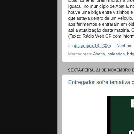
Dois homens foram mortos a tiros 
Iguaçu, no município de Abatiá, n
houve uma briga entre vizinhos 
que estava dentro de um veículo. A
aos ferimentos e entraram em óbito
até a atualização desta matéria. O
(Texto: Rádio Web CP com informa
às
dezembro 18, 2025
Nenhum 
Marcadores:
Abatiá
,
baleados
,
bri
SEXTA-FEIRA, 21 DE NOVEMBRO D
Entregador sofre tentativa