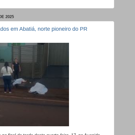
DE 2025
os em Abatiá, norte pioneiro do PR