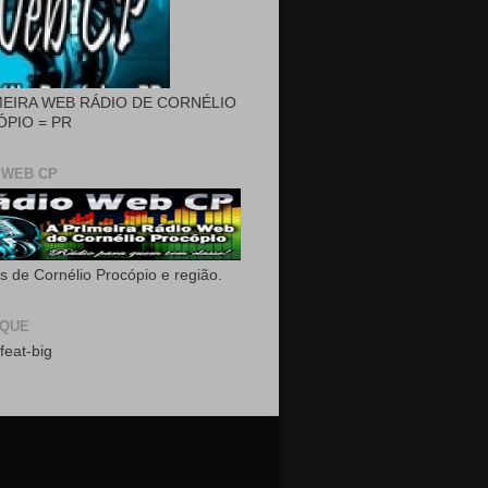
MEIRA WEB RÁDIO DE CORNÉLIO
PIO = PR
 WEB CP
as de Cornélio Procópio e região.
AQUE
feat-big