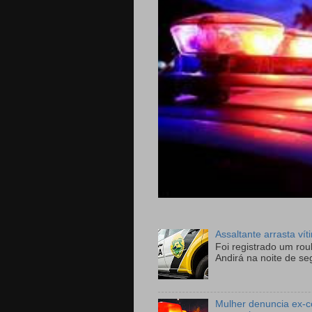
Assaltante arrasta ví
Foi registrado um ro
Andirá na noite de se
Mulher denuncia ex-c