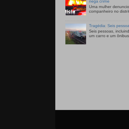
nega crime
Uma mulher denunciou
companheiro no distri
Tragédia: Seis pesso
Seis pessoas, incluin
um carro e um ônibus