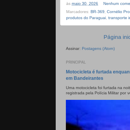
às
maio 30, 2026
Nenhum comen
Marcadores:
BR-369
,
Cornélio Pro
produtos do Paraguai
,
transporte i
Página inic
Assinar:
Postagens (Atom)
PRINCIPAL
Motocicleta é furtada enquan
em Bandeirantes
Uma motocicleta foi furtada na noit
registrada pela Polícia Militar por v