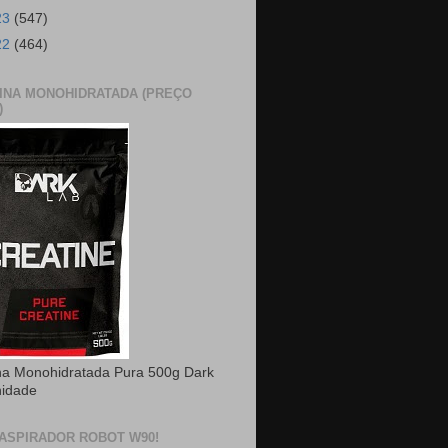
23
(547)
22
(464)
INA MONOHIDRATADA (PREÇO
)
na Monohidratada Pura 500g Dark
nidade
ASPIRADOR ROBOT W90!