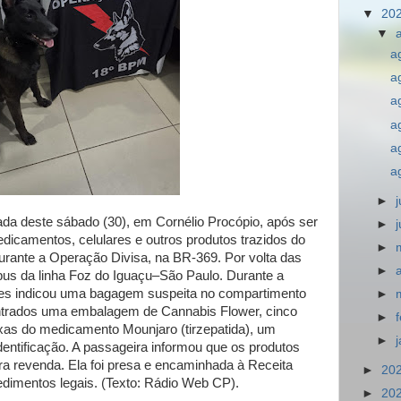
▼
20
▼
a
a
a
a
a
a
►
da deste sábado (30), em Cornélio Procópio, após ser
►
edicamentos, celulares e outros produtos trazidos do
►
urante a Operação Divisa, na BR-369. Por volta das
►
bus da linha Foz do Iguaçu–São Paulo. Durante a
uiles indicou uma bagagem suspeita no compartimento
►
ntrados uma embalagem de Cannabis Flower, cinco
►
xas do medicamento Mounjaro (tirzepatida), um
►
ntificação. A passageira informou que os produtos
a revenda. Ela foi presa e encaminhada à Receita
►
20
edimentos legais. (Texto: Rádio Web CP).
►
20