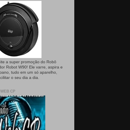
ite a super promoção do Robô
dor Robot W90! Ele varre, aspira e
pano, tudo em um só aparelho,
cilitar o seu dia a dia.
 WEB CP