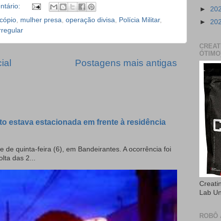
tário:
►
20
cópio
,
mulher presa
,
operação divisa
,
Polícia Militar
,
►
20
rregular
CREAT
ÓTIMO
ial
Postagens mais antigas
to estava estacionada em frente à residência
e de quinta-feira (6), em Bandeirantes. A ocorrência foi
olta das 2...
Creati
Lab U
ROBÔ 