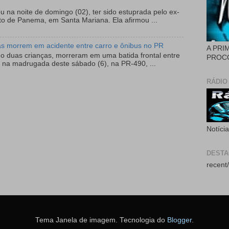
 na noite de domingo (02), ter sido estuprada pelo ex-
to de Panema, em Santa Mariana. Ela afirmou ...
as morrem em acidente entre carro e ônibus no PR
A PRI
do duas crianças, morreram em uma batida frontal entre
PROCÓ
 na madrugada deste sábado (6), na PR-490, ...
RÁDIO
Notíci
DEST
recent/
Tema Janela de imagem. Tecnologia do
Blogger
.