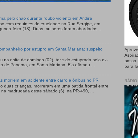
tima pelo chão durante roubo violento em Andirá
ubo com requintes de crueldade na Rua Sergipe, em
gunda-feira (13). Duas mulheres foram abordadas...
ompanheiro por estupro em Santa Mariana; suspeito
Aprove
Aspira
 na noite de domingo (02), ter sido estuprada pelo ex-
passa 
to de Panema, em Santa Mariana. Ela afirmou ...
para fa
as morrem em acidente entre carro e ônibus no PR
RÁDIO
do duas crianças, morreram em uma batida frontal entre
 na madrugada deste sábado (6), na PR-490, ...