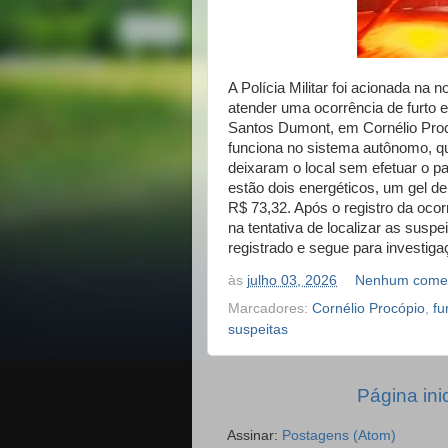
A Polícia Militar foi acionada na n
atender uma ocorrência de furto
Santos Dumont, em Cornélio Proc
funciona no sistema autônomo, q
deixaram o local sem efetuar o p
estão dois energéticos, um gel de
R$ 73,32. Após o registro da ocorrê
na tentativa de localizar as susp
registrado e segue para investig
às
julho 03, 2026
Nenhum comen
Marcadores:
Cornélio Procópio
,
fu
suspeitas
Página inic
Assinar:
Postagens (Atom)