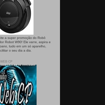
ite a super promoção do Robô
dor Robot W90! Ele varre, aspira e
pano, tudo em um só aparelho,
cilitar o seu dia a dia.
 WEB CP