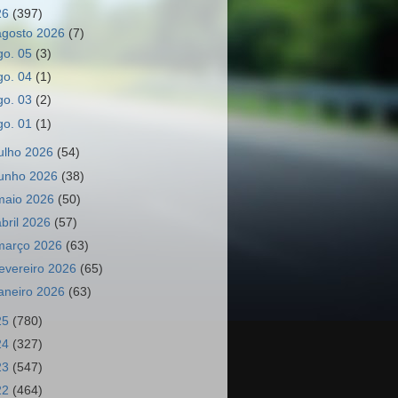
26
(397)
agosto 2026
(7)
go. 05
(3)
go. 04
(1)
go. 03
(2)
go. 01
(1)
julho 2026
(54)
junho 2026
(38)
maio 2026
(50)
abril 2026
(57)
março 2026
(63)
fevereiro 2026
(65)
janeiro 2026
(63)
25
(780)
24
(327)
23
(547)
22
(464)