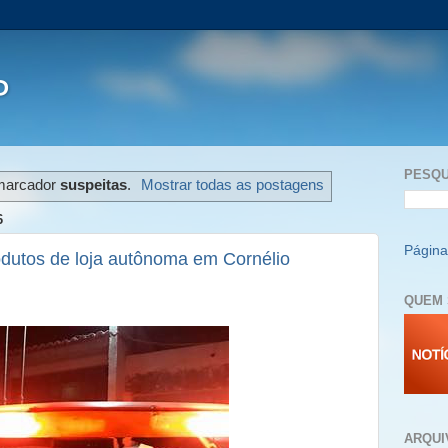
P
PESQU
marcador
suspeitas
.
Mostrar todas as postagens
6
Página 
odutos de loja autônoma em Cornélio
QUEM 
ARQUI