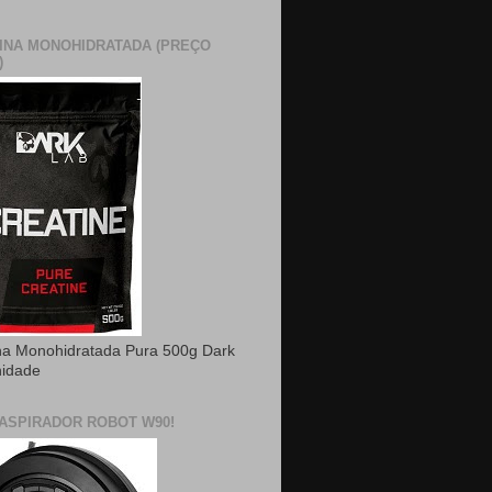
INA MONOHIDRATADA (PREÇO
)
na Monohidratada Pura 500g Dark
nidade
ASPIRADOR ROBOT W90!