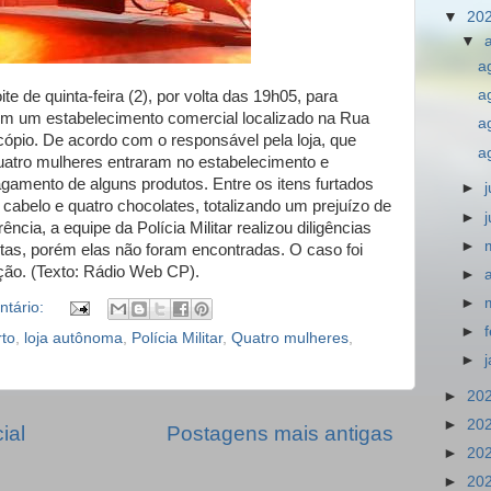
▼
20
▼
a
a
oite de quinta-feira (2), por volta das 19h05, para
 em um estabelecimento comercial localizado na Rua
a
ópio. De acordo com o responsável pela loja, que
a
uatro mulheres entraram no estabelecimento e
agamento de alguns produtos. Entre os itens furtados
►
 cabelo e quatro chocolates, totalizando um prejuízo de
►
ncia, a equipe da Polícia Militar realizou diligências
►
eitas, porém elas não foram encontradas. O caso foi
ação. (Texto: Rádio Web CP).
►
►
tário:
►
rto
,
loja autônoma
,
Polícia Militar
,
Quatro mulheres
,
►
►
20
►
20
ial
Postagens mais antigas
►
20
►
20