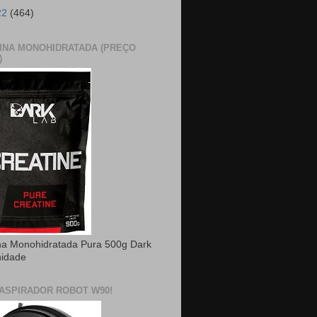
22
(464)
INA MONOHIDRATADA (PREÇO
)
na Monohidratada Pura 500g Dark
nidade
ASPIRADOR ROBOT W90!