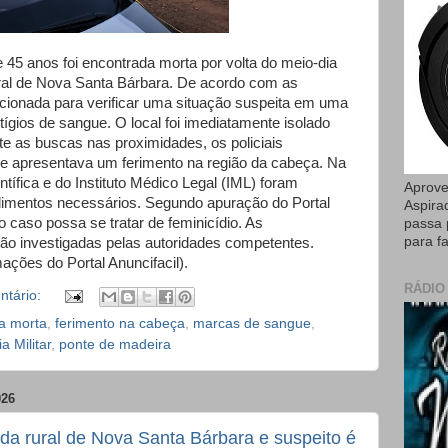
5 anos foi encontrada morta por volta do meio-dia
rural de Nova Santa Bárbara. De acordo com as
i acionada para verificar uma situação suspeita em uma
ígios de sangue. O local foi imediatamente isolado
e as buscas nas proximidades, os policiais
ue apresentava um ferimento na região da cabeça. Na
ntífica e do Instituto Médico Legal (IML) foram
Aprove
dimentos necessários. Segundo apuração do Portal
Aspira
o caso possa se tratar de feminicídio. As
passa 
para fa
rão investigadas pelas autoridades competentes.
ções do Portal Anuncifacil).
RÁDIO
tário:
a morta
,
ferimento na cabeça
,
marcas de sangue
,
ia Militar
,
ponte de madeira
026
da rural de Nova Santa Bárbara e suspeito é