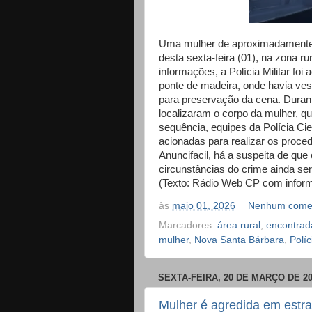
Uma mulher de aproximadamente 4
desta sexta-feira (01), na zona 
informações, a Polícia Militar fo
ponte de madeira, onde havia vest
para preservação da cena. Durant
localizaram o corpo da mulher, q
sequência, equipes da Polícia Cie
acionadas para realizar os proce
Anuncifacil, há a suspeita de que 
circunstâncias do crime ainda se
(Texto: Rádio Web CP com informa
às
maio 01, 2026
Nenhum comen
Marcadores:
área rural
,
encontrad
mulher
,
Nova Santa Bárbara
,
Políc
SEXTA-FEIRA, 20 DE MARÇO DE 2
Mulher é agredida em estra