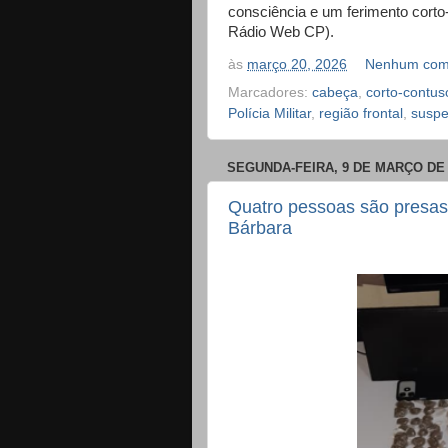
consciência e um ferimento corto-
Rádio Web CP).
às
março 20, 2026
Nenhum com
Marcadores:
cabeça
,
corto-contus
Polícia Militar
,
região frontal
,
suspe
SEGUNDA-FEIRA, 9 DE MARÇO DE 
Quatro pessoas são presas
Bárbara