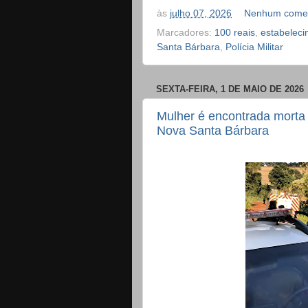
às
julho 07, 2026
Nenhum comen
Marcadores:
100 reais
,
estabeleci
Santa Bárbara
,
Polícia Militar
SEXTA-FEIRA, 1 DE MAIO DE 2026
Mulher é encontrada morta 
Nova Santa Bárbara