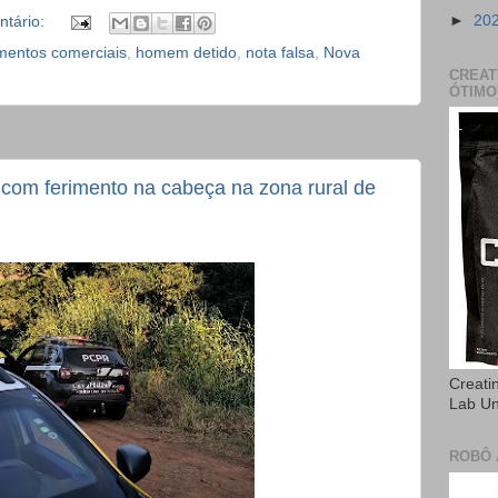
►
20
tário:
mentos comerciais
,
homem detido
,
nota falsa
,
Nova
CREAT
ÓTIMO
com ferimento na cabeça na zona rural de
Creati
Lab U
ROBÔ 