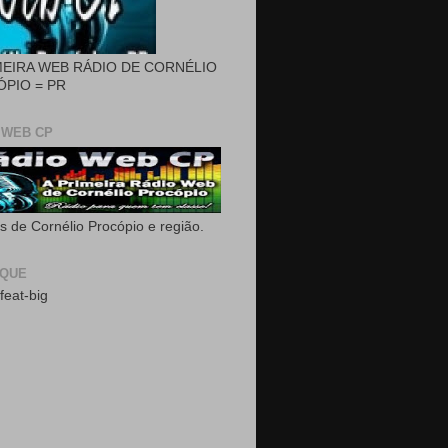
MEIRA WEB RÁDIO DE CORNÉLIO
PIO = PR
 WEB CP
as de Cornélio Procópio e região.
AQUE
feat-big