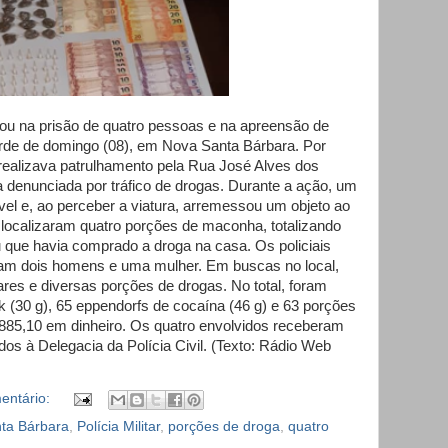
ltou na prisão de quatro pessoas e na apreensão de
arde de domingo (08), em Nova Santa Bárbara. Por
realizava patrulhamento pela Rua José Alves dos
 denunciada por tráfico de drogas. Durante a ação, um
vel e, ao perceber a viatura, arremessou um objeto ao
 localizaram quatro porções de maconha, totalizando
 que havia comprado a droga na casa. Os policiais
ram dois homens e uma mulher. Em buscas no local,
ares e diversas porções de drogas. No total, foram
 (30 g), 65 eppendorfs de cocaína (46 g) e 63 porções
885,10 em dinheiro. Os quatro envolvidos receberam
os à Delegacia da Polícia Civil. (Texto: Rádio Web
entário:
ta Bárbara
,
Polícia Militar
,
porções de droga
,
quatro