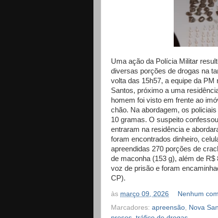
Uma ação da Polícia Militar resu
diversas porções de drogas na t
volta das 15h57, a equipe da PM 
Santos, próximo a uma residência
homem foi visto em frente ao imó
chão. Na abordagem, os policiais
10 gramas. O suspeito confessou
entraram na residência e aborda
foram encontrados dinheiro, celul
apreendidas 270 porções de crack
de maconha (153 g), além de R$ 
voz de prisão e foram encaminhad
CP).
às
março 09, 2026
Nenhum com
Marcadores:
apreensão
,
Nova San
presos
,
tráfico de drogas