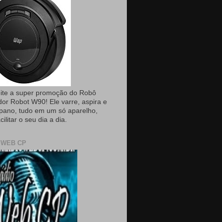
ite a super promoção do Robô
dor Robot W90! Ele varre, aspira e
pano, tudo em um só aparelho,
cilitar o seu dia a dia.
 WEB CP