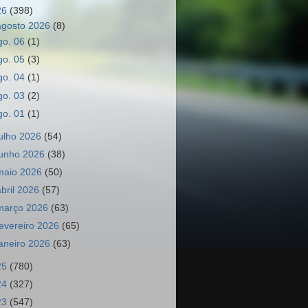
26
(398)
agosto 2026
(8)
go. 06
(1)
go. 05
(3)
go. 04
(1)
go. 03
(2)
go. 01
(1)
julho 2026
(54)
junho 2026
(38)
maio 2026
(50)
abril 2026
(57)
março 2026
(63)
fevereiro 2026
(65)
janeiro 2026
(63)
25
(780)
24
(327)
23
(547)