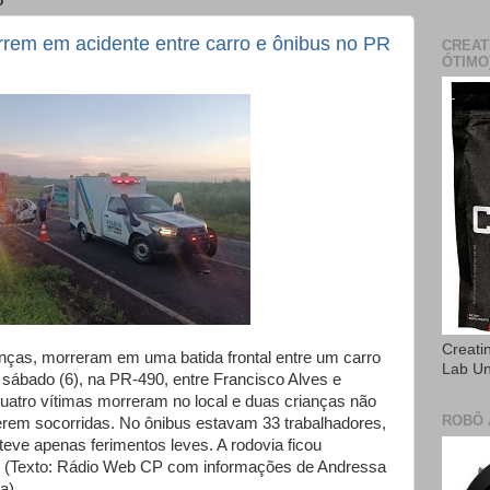
5
rrem em acidente entre carro e ônibus no PR
CREAT
ÓTIMO
Creati
anças, morreram em uma batida frontal entre um carro
Lab U
sábado (6), na PR-490, entre Francisco Alves e
Quatro vítimas morreram no local e duas crianças não
ROBÔ 
erem socorridas. No ônibus estavam 33 trabalhadores,
 teve apenas ferimentos leves. A rodovia ficou
to. (Texto: Rádio Web CP com informações de Andressa
a).