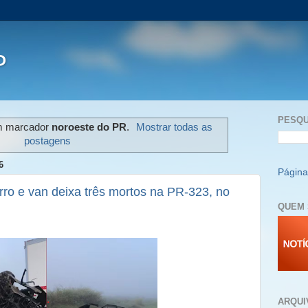
P
PESQU
m marcador
noroeste do PR
.
Mostrar todas as
postagens
6
Página 
rro e van deixa três mortos na PR-323, no
QUEM 
ARQUI