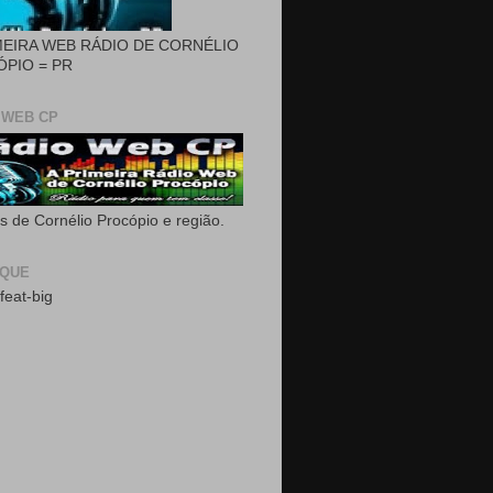
MEIRA WEB RÁDIO DE CORNÉLIO
PIO = PR
 WEB CP
as de Cornélio Procópio e região.
AQUE
feat-big