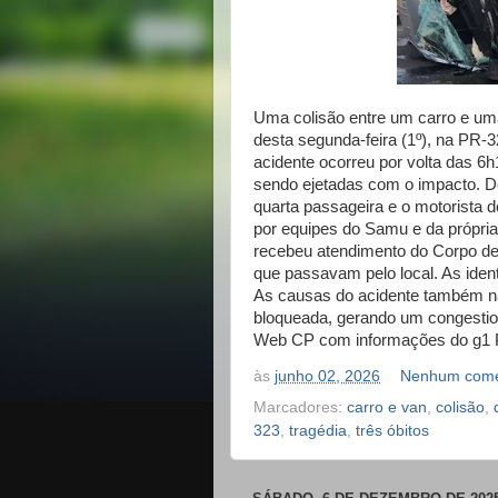
Uma colisão entre um carro e um
desta segunda-feira (1º), na PR-3
acidente ocorreu por volta das 6h
sendo ejetadas com o impacto. 
quarta passageira e o motorista 
por equipes do Samu e da própria
recebeu atendimento do Corpo de
que passavam pelo local. As iden
As causas do acidente também não
bloqueada, gerando um congestion
Web CP com informações do g1 
às
junho 02, 2026
Nenhum come
Marcadores:
carro e van
,
colisão
,
323
,
tragédia
,
três óbitos