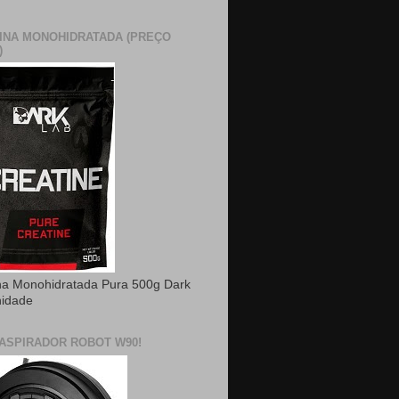
INA MONOHIDRATADA (PREÇO
)
na Monohidratada Pura 500g Dark
nidade
ASPIRADOR ROBOT W90!