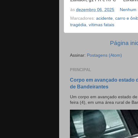
às
dezembro 06, 2025
Nenhum 
Marcadores:
acidente
,
carro e ôni
tragédia
,
vítimas fatais
Página inic
Assinar:
Postagens (Atom)
PRINCIPAL
Corpo em avançado estado d
de Bandeirantes
Um corpo em avançado estado de d
feira (4), em uma área rural de Ban