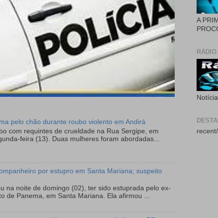
A PRI
PROCÓ
RÁDIO
Notíci
DEST
tima pelo chão durante roubo violento em Andirá
ubo com requintes de crueldade na Rua Sergipe, em
recent/
gunda-feira (13). Duas mulheres foram abordadas...
ompanheiro por estupro em Santa Mariana; suspeito
 na noite de domingo (02), ter sido estuprada pelo ex-
to de Panema, em Santa Mariana. Ela afirmou ...