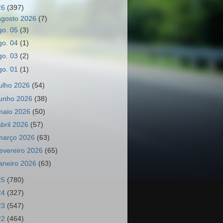
26
(397)
agosto 2026
(7)
go. 05
(3)
go. 04
(1)
go. 03
(2)
go. 01
(1)
julho 2026
(54)
junho 2026
(38)
maio 2026
(50)
abril 2026
(57)
março 2026
(63)
fevereiro 2026
(65)
janeiro 2026
(63)
25
(780)
24
(327)
23
(547)
22
(464)