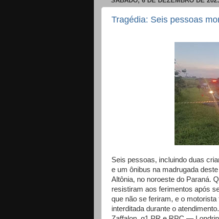
SÁBADO, 6 DE DEZEMBRO DE 202
Tragédia: Seis pessoas mo
Seis pessoas, incluindo duas cri
e um ônibus na madrugada deste 
Altônia, no noroeste do Paraná. 
resistiram aos ferimentos após s
que não se feriram, e o motorista
interditada durante o atendimen
Zaffalon, g1 PR e RPC — Londrin