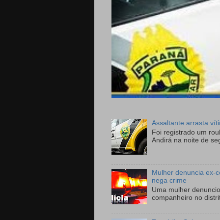
Assaltante arrasta ví
Foi registrado um ro
Andirá na noite de se
Mulher denuncia ex-c
nega crime
Uma mulher denunciou
companheiro no distri