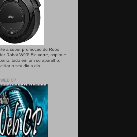
ite a super promoção do Robô
dor Robot W90! Ele varre, aspira e
pano, tudo em um só aparelho,
cilitar o seu dia a dia.
 WEB CP