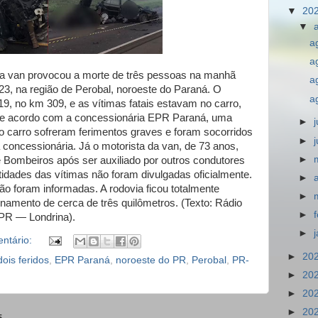
▼
20
▼
a
a
a van provocou a morte de três pessoas na manhã
a
23, na região de Perobal, noroeste do Paraná. O
a
19, no km 309, e as vítimas fatais estavam no carro,
De acordo com a concessionária EPR Paraná, uma
►
do carro sofreram ferimentos graves e foram socorridos
►
 concessionária. Já o motorista da van, de 73 anos,
►
 Bombeiros após ser auxiliado por outros condutores
tidades das vítimas não foram divulgadas oficialmente.
►
 foram informadas. A rodovia ficou totalmente
►
amento de cerca de três quilômetros. (Texto: Rádio
►
PR — Londrina).
►
ntário:
►
20
dois feridos
,
EPR Paraná
,
noroeste do PR
,
Perobal
,
PR-
►
20
►
20
►
20