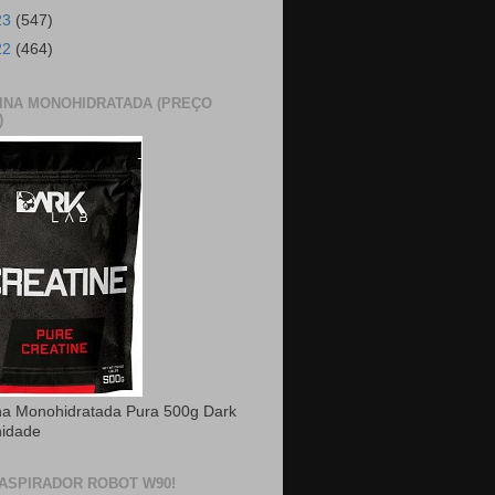
23
(547)
22
(464)
INA MONOHIDRATADA (PREÇO
)
na Monohidratada Pura 500g Dark
nidade
ASPIRADOR ROBOT W90!