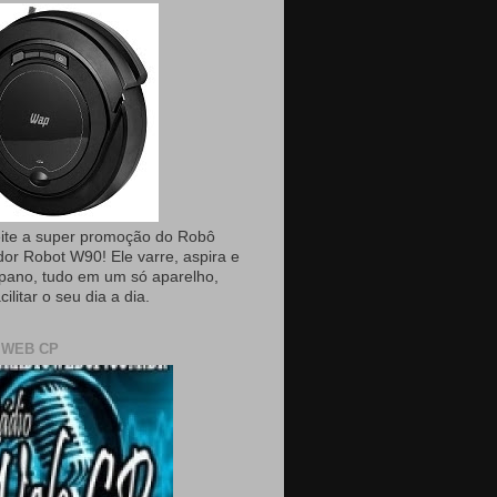
ite a super promoção do Robô
dor Robot W90! Ele varre, aspira e
pano, tudo em um só aparelho,
cilitar o seu dia a dia.
 WEB CP