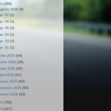
26
(399)
agosto 2026
(9)
go. 07
(1)
go. 06
(1)
go. 05
(3)
go. 04
(1)
go. 03
(2)
go. 01
(1)
julho 2026
(54)
junho 2026
(38)
maio 2026
(50)
abril 2026
(57)
março 2026
(63)
fevereiro 2026
(65)
janeiro 2026
(63)
25
(780)
24
(327)