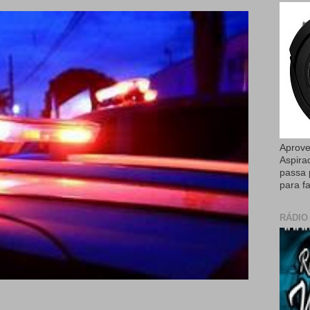
Aprove
Aspira
passa 
para fa
RÁDIO