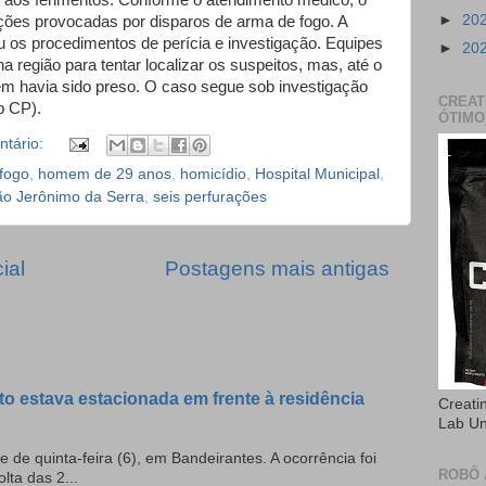
iu aos ferimentos. Conforme o atendimento médico, o
►
20
ões provocadas por disparos de arma de fogo. A
zou os procedimentos de perícia e investigação. Equipes
►
20
na região para tentar localizar os suspeitos, mas, até o
ém havia sido preso. O caso segue sob investigação
CREAT
b CP).
ÓTIMO
tário:
fogo
,
homem de 29 anos
,
homicídio
,
Hospital Municipal
,
o Jerônimo da Serra
,
seis perfurações
ial
Postagens mais antigas
to estava estacionada em frente à residência
Creati
Lab U
e de quinta-feira (6), em Bandeirantes. A ocorrência foi
ROBÔ 
olta das 2...