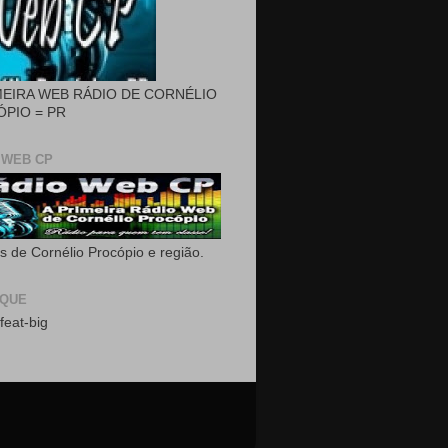
MEIRA WEB RÁDIO DE CORNÉLIO
PIO = PR
 WEB CP
as de Cornélio Procópio e região.
AQUE
feat-big