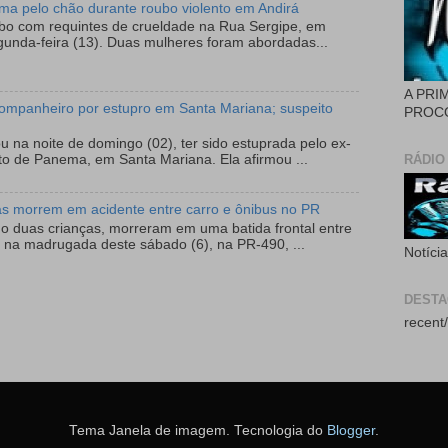
tima pelo chão durante roubo violento em Andirá
ubo com requintes de crueldade na Rua Sergipe, em
gunda-feira (13). Duas mulheres foram abordadas...
A PRI
ompanheiro por estupro em Santa Mariana; suspeito
PROCÓ
 na noite de domingo (02), ter sido estuprada pelo ex-
RÁDIO
to de Panema, em Santa Mariana. Ela afirmou ...
as morrem em acidente entre carro e ônibus no PR
do duas crianças, morreram em uma batida frontal entre
 na madrugada deste sábado (6), na PR-490, ...
Notíci
DEST
recent/
Tema Janela de imagem. Tecnologia do
Blogger
.