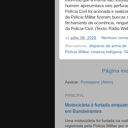
informou que a vítima não resist
homem apresentava seis perfuraç
Polícia Civil foi acionada e reali
da Polícia Militar fizeram buscas 
fechamento da ocorrência, ningu
da Polícia Civil. (Texto: Rádio We
às
julho 06, 2026
Nenhum comen
Marcadores:
disparos de arma de 
Polícia Militar
,
reserva indígena
,
Sã
Página inic
Assinar:
Postagens (Atom)
PRINCIPAL
Motocicleta é furtada enquan
em Bandeirantes
Uma motocicleta foi furtada na noit
registrada pela Polícia Militar por v