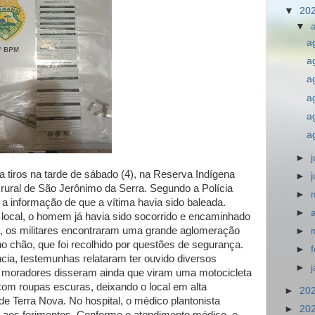
▼
20
▼
a
a
a
a
a
a
►
tiros na tarde de sábado (4), na Reserva Indígena
►
 rural de São Jerônimo da Serra. Segundo a Polícia
►
s a informação de que a vítima havia sido baleada.
►
local, o homem já havia sido socorrido e encaminhado
a, os militares encontraram uma grande aglomeração
►
o chão, que foi recolhido por questões de segurança.
►
cia, testemunhas relataram ter ouvido diversos
►
s moradores disseram ainda que viram uma motocicleta
om roupas escuras, deixando o local em alta
►
20
 de Terra Nova. No hospital, o médico plantonista
►
20