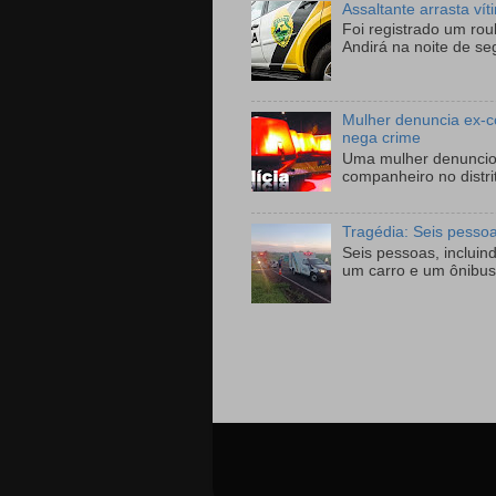
Assaltante arrasta ví
Foi registrado um ro
Andirá na noite de se
Mulher denuncia ex-c
nega crime
Uma mulher denunciou
companheiro no distri
Tragédia: Seis pesso
Seis pessoas, incluin
um carro e um ônibus