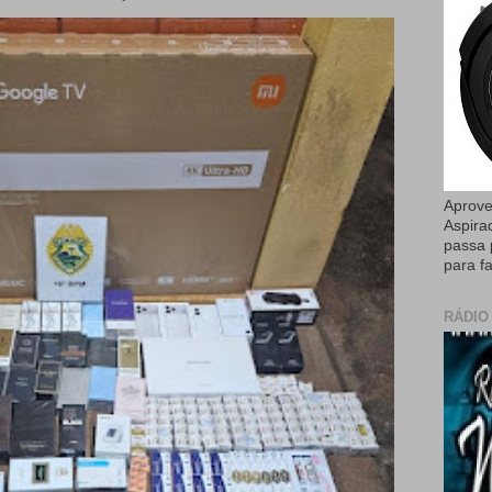
Aprove
Aspira
passa 
para fa
RÁDIO