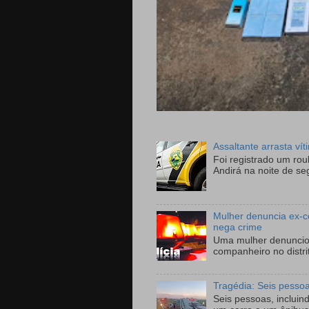
Assaltante arrasta ví
Foi registrado um ro
Andirá na noite de se
Mulher denuncia ex-c
nega crime
Uma mulher denunciou
companheiro no distri
Tragédia: Seis pesso
Seis pessoas, incluin