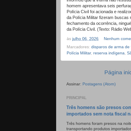
informou que a vítima não resist
homem apresentava seis perfuraç
Polícia Civil foi acionada e reali
da Polícia Militar fizeram buscas 
fechamento da ocorrência, ningu
da Polícia Civil. (Texto: Rádio We
às
julho 06, 2026
Nenhum comen
Marcadores:
disparos de arma de 
Polícia Militar
,
reserva indígena
,
Sã
Página inic
Assinar:
Postagens (Atom)
PRINCIPAL
Três homens são presos com
importados sem nota fiscal n
Três homens foram presos na noite
transportando produtos importado