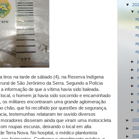
▼
20
▼
a
a
a
a
a
►
►
tiros na tarde de sábado (4), na Reserva Indígena
►
 rural de São Jerônimo da Serra. Segundo a Polícia
►
s a informação de que a vítima havia sido baleada.
►
local, o homem já havia sido socorrido e encaminhado
a, os militares encontraram uma grande aglomeração
►
o chão, que foi recolhido por questões de segurança.
►
cia, testemunhas relataram ter ouvido diversos
s moradores disseram ainda que viram uma motocicleta
►
20
om roupas escuras, deixando o local em alta
►
20
 de Terra Nova. No hospital, o médico plantonista
►
20