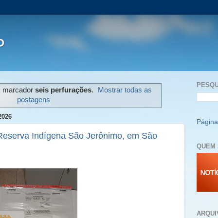
P
PESQU
m marcador
seis perfurações
.
Mostrar todas as
postagens
2026
Página 
Reserva Indígena São Jerônimo, em São
QUEM 
ARQUI