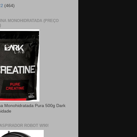
22
(464)
INA MONOHIDRATADA (PREÇO
)
na Monohidratada Pura 500g Dark
nidade
ASPIRADOR ROBOT W90!