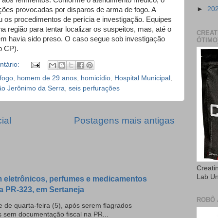
iu aos ferimentos. Conforme o atendimento médico, o
►
20
ões provocadas por disparos de arma de fogo. A
zou os procedimentos de perícia e investigação. Equipes
na região para tentar localizar os suspeitos, mas, até o
CREAT
ém havia sido preso. O caso segue sob investigação
ÓTIMO
b CP).
tário:
fogo
,
homem de 29 anos
,
homicídio
,
Hospital Municipal
,
o Jerônimo da Serra
,
seis perfurações
ial
Postagens mais antigas
Creati
Lab U
 eletrônicos, perfumes e medicamentos
a PR-323, em Sertaneja
ROBÔ 
 de quarta-feira (5), após serem flagrados
s sem documentação fiscal na PR...