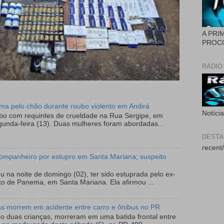
A PRI
PROCÓ
RÁDIO
tima pelo chão durante roubo violento em Andirá
Notíci
ubo com requintes de crueldade na Rua Sergipe, em
gunda-feira (13). Duas mulheres foram abordadas...
DEST
recent/
ompanheiro por estupro em Santa Mariana; suspeito
 na noite de domingo (02), ter sido estuprada pelo ex-
to de Panema, em Santa Mariana. Ela afirmou ...
as morrem em acidente entre carro e ônibus no PR
do duas crianças, morreram em uma batida frontal entre