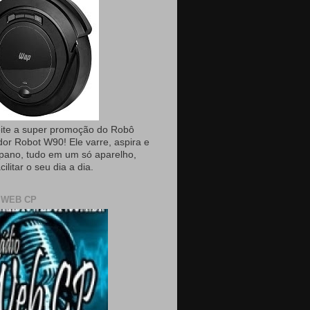
ite a super promoção do Robô
dor Robot W90! Ele varre, aspira e
pano, tudo em um só aparelho,
cilitar o seu dia a dia.
 WEB CP