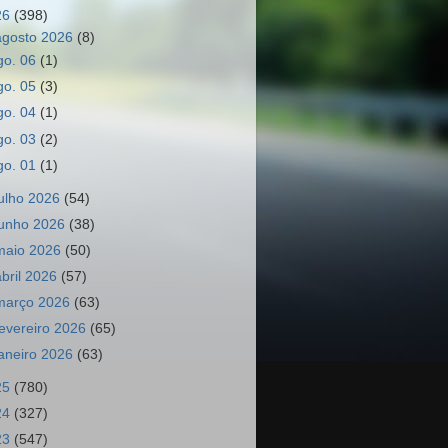
26
(398)
agosto 2026
(8)
go. 06
(1)
go. 05
(3)
go. 04
(1)
go. 03
(2)
go. 01
(1)
julho 2026
(54)
junho 2026
(38)
maio 2026
(50)
abril 2026
(57)
março 2026
(63)
fevereiro 2026
(65)
janeiro 2026
(63)
25
(780)
24
(327)
23
(547)