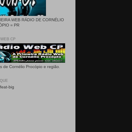
MEIRA WEB RÁDIO DE CORNÉLIO
PIO = PR
 WEB CP
as de Cornélio Procópio e região.
AQUE
feat-big